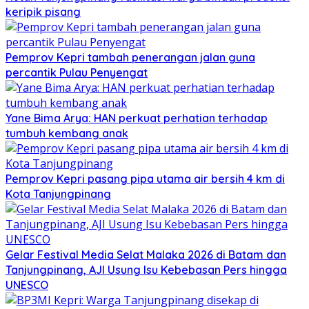
keripik pisang
Pemprov Kepri tambah penerangan jalan guna
percantik Pulau Penyengat
Yane Bima Arya: HAN perkuat perhatian terhadap
tumbuh kembang anak
Pemprov Kepri pasang pipa utama air bersih 4 km di
Kota Tanjungpinang
Gelar Festival Media Selat Malaka 2026 di Batam dan
Tanjungpinang, AJI Usung Isu Kebebasan Pers hingga
UNESCO