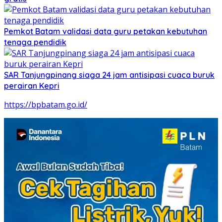
Pemkot Batam validasi data guru petakan kebutuhan
tenaga pendidik
SAR Tanjungpinang siaga 24 jam antisipasi cuaca buruk
perairan Kepri
https://bpbatam.go.id/