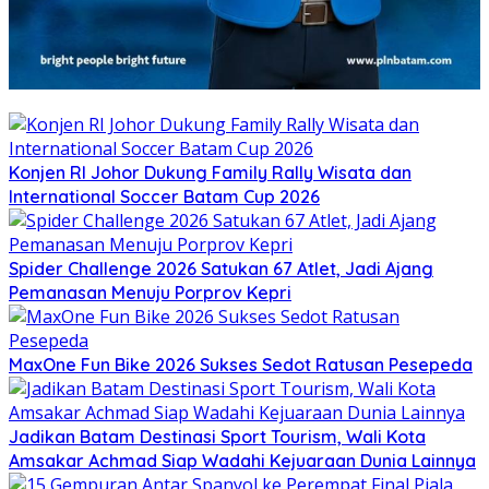
Konjen RI Johor Dukung Family Rally Wisata dan
International Soccer Batam Cup 2026
Spider Challenge 2026 Satukan 67 Atlet, Jadi Ajang
Pemanasan Menuju Porprov Kepri
MaxOne Fun Bike 2026 Sukses Sedot Ratusan Pesepeda
Jadikan Batam Destinasi Sport Tourism, Wali Kota
Amsakar Achmad Siap Wadahi Kejuaraan Dunia Lainnya