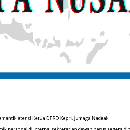
mantik atensi Ketua DPRD Kepri, Jumaga Nadeak.
ik personal di internal sekretarian dewan harus segera di