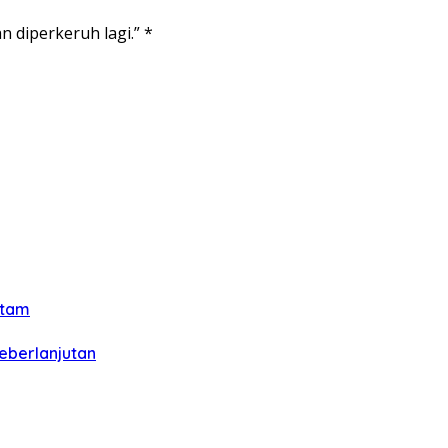
n diperkeruh lagi.” *
atam
eberlanjutan