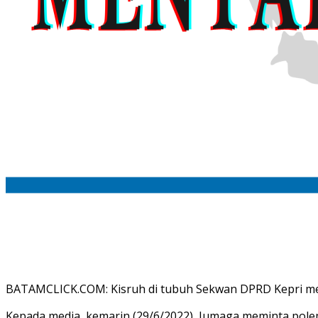
BATAMCLICK.COM: Kisruh di tubuh Sekwan DPRD Kepri me
Kepada media, kemarin (29/6/2022), Jumaga meminta polem