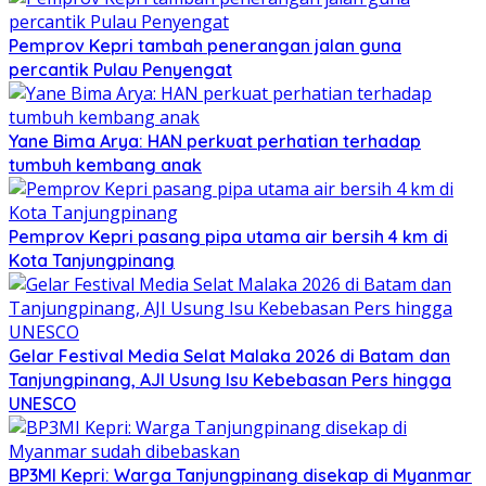
Pemprov Kepri tambah penerangan jalan guna
percantik Pulau Penyengat
Yane Bima Arya: HAN perkuat perhatian terhadap
tumbuh kembang anak
Pemprov Kepri pasang pipa utama air bersih 4 km di
Kota Tanjungpinang
Gelar Festival Media Selat Malaka 2026 di Batam dan
Tanjungpinang, AJI Usung Isu Kebebasan Pers hingga
UNESCO
BP3MI Kepri: Warga Tanjungpinang disekap di Myanmar