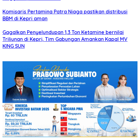
Komisaris Pertamina Patra Niaga pastikan distribusi
BBM di Kepri aman
Gagalkan Penyelundupan 1,3 Ton Ketamine bernilai
Triliunan di Kepri, Tim Gabungan Amankan Kapal MV
KING SUN