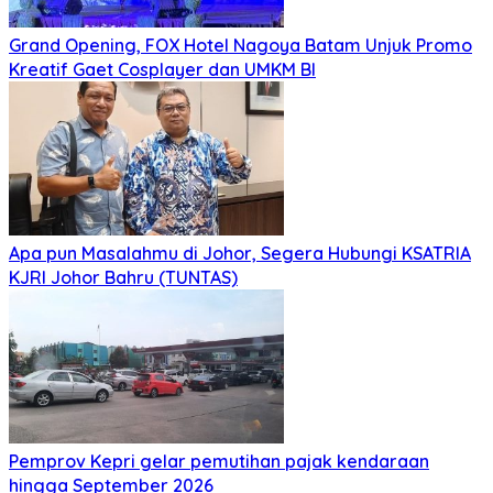
Grand Opening, FOX Hotel Nagoya Batam Unjuk Promo
Kreatif Gaet Cosplayer dan UMKM BI
Apa pun Masalahmu di Johor, Segera Hubungi KSATRIA
KJRI Johor Bahru (TUNTAS)
Pemprov Kepri gelar pemutihan pajak kendaraan
hingga September 2026