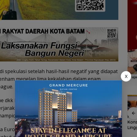
spekulasi setelah hasil-hasil negatif yang didapat
X
ttenham menelan lima kekalahan dalam enam
eague.
e dkk berkutat di peringkat kesembilan klasemen
erjarak sembilan poin dari West Ham United yang
Champions.
Belanja
Tim SAR
Tim SAR
Kaw
s
Perlengkapa
temukan
gabungan
Kons
Lingga
n Sekolah di
nenek hilang
cari nenek 68
Ling
a Europa diprediksi bakal jadi penentu nasib
t
Gramedia
di hutan
tahun hilang
Disi