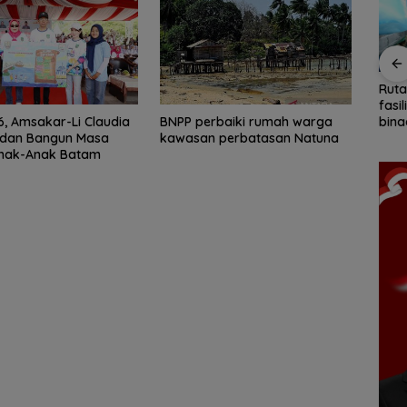
ang
BPS Catat Jumlah
Ketegangan di Meja
Ruta
Penduduk Miskin di
Makan: Ketika Ruang
fasi
a buruk
, Amsakar-Li Claudia
Kepri Turun 3,3 Ribu
BNPP perbaiki rumah warga
Dialog Menggugat
bina
 dan Bangun Masa
Orang
kawasan perbatasan Natuna
Eksistensi Nurani
keri
nak-Anak Batam