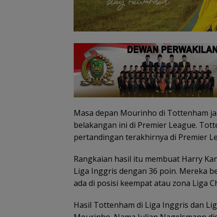
Masa depan Mourinho di Tottenham jadi 
belakangan ini di Premier League. To
pertandingan terakhirnya di Premier L
Rangkaian hasil itu membuat Harry Kan
Liga Inggris dengan 36 poin. Mereka b
ada di posisi keempat atau zona Liga 
Tim SAR
Kawasan
Cuaca
Patroli
gabungan
Konservasi
Ekstrem
dialogi
ang
cari nenek 68
Lingga
Lingga
Polres 
Hasil Tottenham di Liga Inggris dan Lig
tahun hilang
Disiapkan,
Mengancam,
perkua