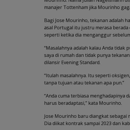
Mourinho. Nama Julian Nagelsmann dise
lam
di Lingga
Lindungi Laut
Polisi
kemitr
Kepri
dan Jaga
Ingatkan
denga
manajer Tottenham jika Mourinho gaga
Ekonomi
Nelayan
masyar
Masyarakat
Utamakan
Bagi Jose Mourinho, tekanan adalah hal
Pesisir
Keselamatan
asal Portugal itu justru merasa berad
Saat Melaut
seperti ketika dia menganggur sebelu
“Masalahnya adalah kalau Anda tidak p
saya di rumah dan tidak punya tekanan
dilansir Evening Standard.
“Itulah masalahnya. Itu seperti oksigen,
tanpa tujuan atau tekanan apa pun.”
“Anda cuma terbiasa menghadapinya da
harus beradaptasi,” kata Mourinho.
Jose Mourinho baru diangkat sebagai
Dia diikat kontrak sampai 2023 dan ka