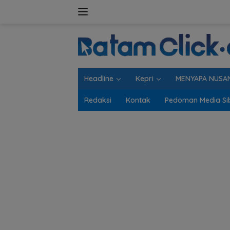
Langsung
ke
konten
Headline
Kepri
MENYAPA NUSA
Redaksi
Kontak
Pedoman Media Si