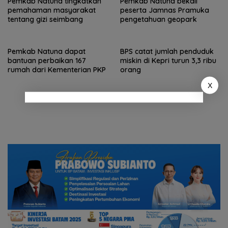
Pemkab Natuna tingkatkan
Pemkab Natuna bekali
pemahaman masyarakat
peserta Jamnas Pramuka
tentang gizi seimbang
pengetahuan geopark
Pemkab Natuna dapat
BPS catat jumlah penduduk
bantuan perbaikan 167
miskin di Kepri turun 3,3 ribu
rumah dari Kementerian PKP
orang
X