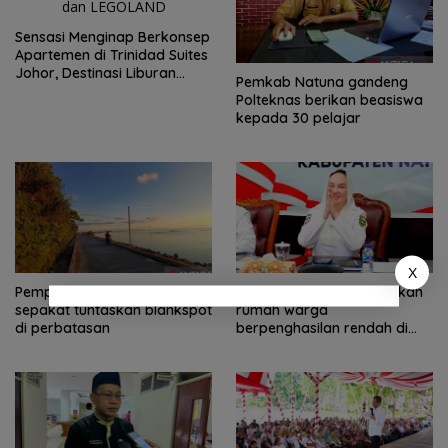
Sensasi Menginap Berkonsep
Apartemen di Trinidad Suites
Johor, Destinasi Liburan
Pemkab Natuna gandeng
Keluarga Strategis di Puteri
Polteknas berikan beasiswa
Harbour
kepada 30 pelajar
X
Pemprov Kepri dan Komdigi
Kemensos biayai perbaikan
sepakat tuntaskan blankspot
rumah warga
di perbatasan
berpenghasilan rendah di
Natuna