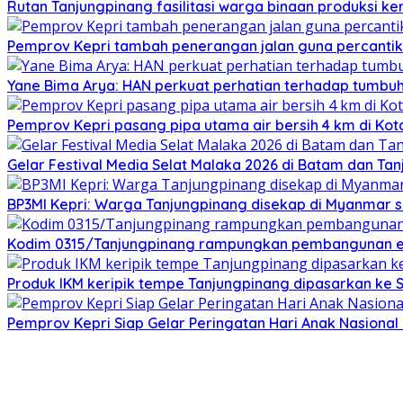
Rutan Tanjungpinang fasilitasi warga binaan produksi ker
Pemprov Kepri tambah penerangan jalan guna percantik
Yane Bima Arya: HAN perkuat perhatian terhadap tumb
Pemprov Kepri pasang pipa utama air bersih 4 km di Kot
Gelar Festival Media Selat Malaka 2026 di Batam dan Ta
BP3MI Kepri: Warga Tanjungpinang disekap di Myanmar 
Kodim 0315/Tanjungpinang rampungkan pembangunan e
Produk IKM keripik tempe Tanjungpinang dipasarkan ke 
Pemprov Kepri Siap Gelar Peringatan Hari Anak Nasional 