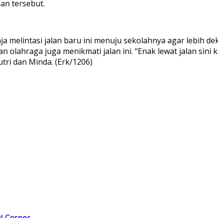
an tersebut.
elintasi jalan baru ini menuju sekolahnya agar lebih dekat.
lahraga juga menikmati jalan ini. “Enak lewat jalan sini k
utri dan Minda. (Erk/1206)
l Corner