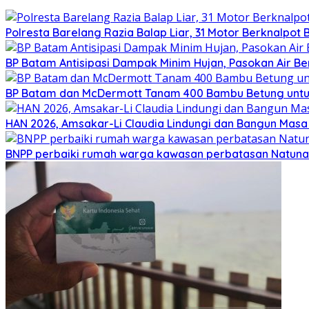
Polresta Barelang Razia Balap Liar, 31 Motor Berknalpot 
BP Batam Antisipasi Dampak Minim Hujan, Pasokan Air Be
BP Batam dan McDermott Tanam 400 Bambu Betung untu
HAN 2026, Amsakar-Li Claudia Lindungi dan Bangun Mas
BNPP perbaiki rumah warga kawasan perbatasan Natuna