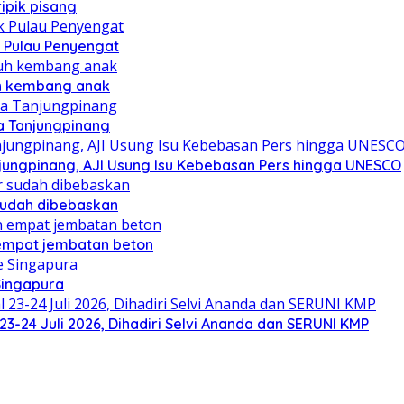
ipik pisang
 Pulau Penyengat
uh kembang anak
a Tanjungpinang
njungpinang, AJI Usung Isu Kebebasan Pers hingga UNESCO
sudah dibebaskan
mpat jembatan beton
Singapura
23-24 Juli 2026, Dihadiri Selvi Ananda dan SERUNI KMP