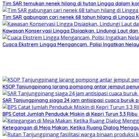
Tim SAR temukan nenek hilang di hutan Lingga dalam kon
Tim SAR gabungan cari nenek 68 tahun hilang di Lingga K
Kawasan Konservasi Lingga Disiapkan, Lindungi Laut da
Cuaca Ekstrem Lingga Mengancam, Polisi Ingatkan Nela
KSOP Tanjungpinang larang pompong antar jemput penu
SAR Tanjungpinang siaga 24 jam antisipasi cuaca buruk p
BPS Catat Jumlah Penduduk Miskin di Kepri Turun 3,3 Rib
Ketegangan di Meja Makan: Ketika Ruang Dialog Menggug