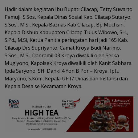
Hadir dalam kegiatan Ibu Bupati Cilacap, Tetty Suwarto
Pamuji, S.Sos, Kepala Dinas Sosial Kab. Cilacap Sutaryo,
S.Sos., M.Si, Kepala Baznas Kab Cilacap, Bp Muchsin,
Kepala Dishub Kabupaten Cilacap Tulus Wibowo, SH.,
S.Pd., M.Si, Ketua Panitia peringatan hari jadi 165 Kab.
Cilacap Drs Supriyanto, Camat Kroya Budi Narimo,
S.Sos., M.Si, Danramil 03 Kroya diwakili oleh Serka
Mugiyono, Kapolsek Kroya diwaikili oleh Kanit Sabhara
Ipda Saryono, SH, Danki 4 Yon B Por – Kroya, Iptu
Maryono, S.Kom, Kepala UPT/ Dinas dan Instansi dan
Kepala Desa se Kecamatan Kroya.