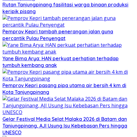
Rutan Tanjungpinang fasilitasi warga binaan produksi
keripik pisang
Pemprov Kepri tambah penerangan jalan guna
percantik Pulau Penyengat
Yane Bima Arya: HAN perkuat perhatian terhadap
tumbuh kembang anak
Pemprov Kepri pasang pipa utama air bersih 4 km di
Kota Tanjungpinang
Gelar Festival Media Selat Malaka 2026 di Batam dan
Tanjungpinang, AJI Usung Isu Kebebasan Pers hingga
UNESCO