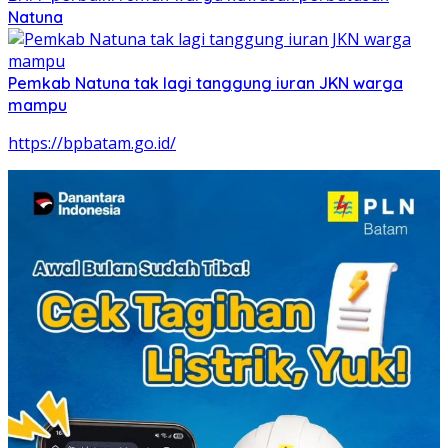
Natuna
Pemkab Natuna tak lagi tanggung iuran JKN warga
mampu
https://bpbatam.go.id/