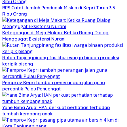
BPS Catat Jumlah Penduduk Miskin di Kepri Turun 3,3
Ribu Orang
Ketegangan di Meja Makan: Ketika Ruang Dialog
Menggugat Eksistensi Nurani
Rutan Tanjungpinang fasilitasi warga binaan produksi
keripik pisang
Pemprov Kepri tambah penerangan jalan guna
percantik Pulau Penyengat
Yane Bima Arya: HAN perkuat perhatian terhadap
tumbuh kembang anak