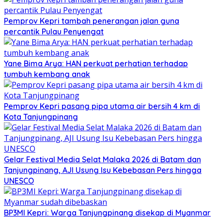
Pemprov Kepri tambah penerangan jalan guna
percantik Pulau Penyengat
Yane Bima Arya: HAN perkuat perhatian terhadap
tumbuh kembang anak
Pemprov Kepri pasang pipa utama air bersih 4 km di
Kota Tanjungpinang
Gelar Festival Media Selat Malaka 2026 di Batam dan
Tanjungpinang, AJI Usung Isu Kebebasan Pers hingga
UNESCO
BP3MI Kepri: Warga Tanjungpinang disekap di Myanmar