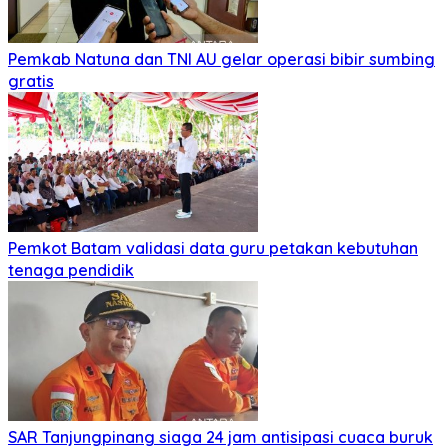
Pemkab Natuna dan TNI AU gelar operasi bibir sumbing
gratis
Pemkot Batam validasi data guru petakan kebutuhan
tenaga pendidik
SAR Tanjungpinang siaga 24 jam antisipasi cuaca buruk