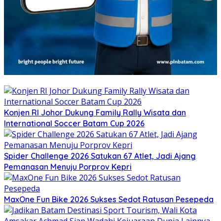
Konjen RI Johor Dukung Family Rally Wisata dan
International Soccer Batam Cup 2026
Spider Challenge 2026 Satukan 67 Atlet, Jadi Ajang
Pemanasan Menuju Porprov Kepri
MaxOne Fun Bike 2026 Sukses Sedot Ratusan Pesepeda