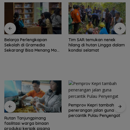
Tim SAR temukan nenek
Tim SAR gabungan cari
hilang di hutan Lingga dalam
nenek 68 tahun hilang di
kondisi selamat
Lingga Kepri
Pemprov Kepri tambah
penerangan jalan guna
percantik Pulau Penyengat
Yane Bima Arya: HAN
perkuat perhatian terhadap
tumbuh kembang anak