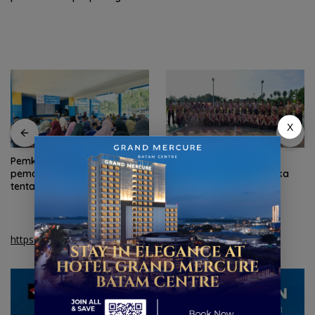
X
Pemkab Natuna bekali
Pemkab Natuna dapat
peserta Jamnas Pramuka
bantuan perbaikan 167
pengetahuan geopark
rumah dari Kementerian PKP
https://bpbatam.go.id/