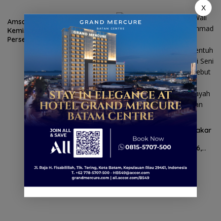
X
Amsakar Achmad: Angka
Kemiskinan Batam Turun 1,04
Persen, Sinergi Data Jadi
Kunci Penanggulangan
Kemiskinan
Puisi “Uwak” Karya Amsakar
Achmad Menggetarkan
Kenduri Seni Melayu 2026,
Penonton Larut dalam Haru