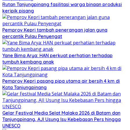
Rutan Tanjungpinang fasilitasi warga binaan produksi
keripik pisang
Pemprov Kepri tambah penerangan jalan guna
percantik Pulau Penyengat
Yane Bima Arya: HAN perkuat perhatian terhadap
tumbuh kembang anak
Pemprov Kepri pasang pipa utama air bersih 4 km di
Kota Tanjungpinang
Gelar Festival Media Selat Malaka 2026 di Batam dan
Tanjungpinang, AJI Usung Isu Kebebasan Pers hingga
UNESCO