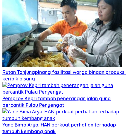
Rutan Tanjungpinang fasilitasi warga binaan produksi
keripik pisang
Pemprov Kepri tambah penerangan jalan guna
percantik Pulau Penyengat
Yane Bima Arya: HAN perkuat perhatian terhadap
tumbuh kembang anak