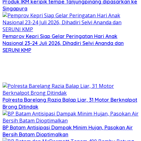
Produk IKM keripik tempe Tanjungpinang dipasarkan ke
Singapura
Pemprov Kepri Siap Gelar Peringatan Hari Anak
Nasional 23-24 Juli 2026, Dihadiri Selvi Ananda dan
SERUNI KMP
Polresta Barelang Razia Balap Liar, 31 Motor Berknalpot
Brong Ditindak
BP Batam Antisipasi Dampak Minim Hujan, Pasokan Air
Bersih Batam Dioptimalkan