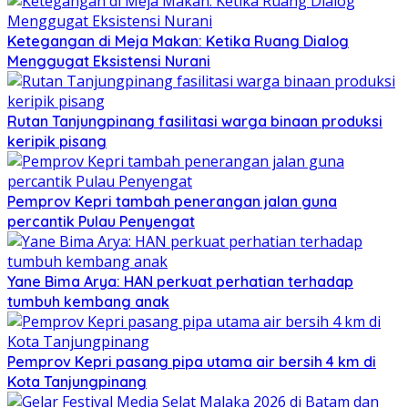
Ketegangan di Meja Makan: Ketika Ruang Dialog
Menggugat Eksistensi Nurani
Rutan Tanjungpinang fasilitasi warga binaan produksi
keripik pisang
Pemprov Kepri tambah penerangan jalan guna
percantik Pulau Penyengat
Yane Bima Arya: HAN perkuat perhatian terhadap
tumbuh kembang anak
Pemprov Kepri pasang pipa utama air bersih 4 km di
Kota Tanjungpinang