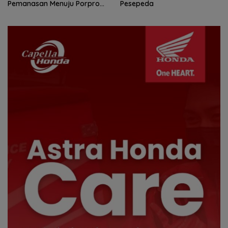
Pesepeda
Amsakar Achmad Siap
Wadahi Kejuaraan Dunia
Lainnya