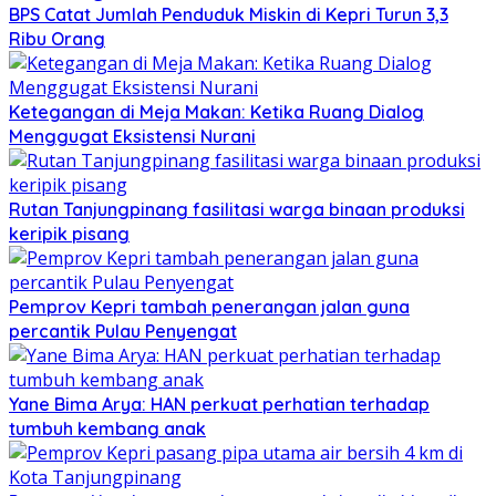
BPS Catat Jumlah Penduduk Miskin di Kepri Turun 3,3
Ribu Orang
Ketegangan di Meja Makan: Ketika Ruang Dialog
Menggugat Eksistensi Nurani
Rutan Tanjungpinang fasilitasi warga binaan produksi
keripik pisang
Pemprov Kepri tambah penerangan jalan guna
percantik Pulau Penyengat
Yane Bima Arya: HAN perkuat perhatian terhadap
tumbuh kembang anak