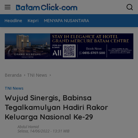
Langsung
ke
konten
Headline
Kepri
MENYAPA NUSANTARA
Beranda
TNI News
TNI News
Wujud Sinergis, Babinsa
Tegalkamulyan Hadiri Rakor
Keluarga Nasional Ke-29
Abdul Hamid
Selasa, 14/06/2022 - 13:31 WIB