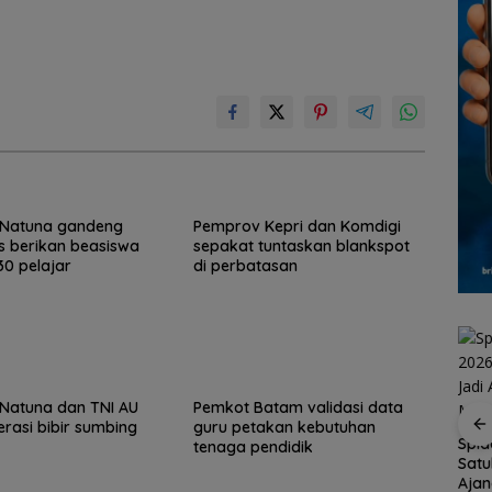
Natuna gandeng
Pemprov Kepri dan Komdigi
s berikan beasiswa
sepakat tuntaskan blankspot
0 pelajar
di perbatasan
Natuna dan TNI AU
Pemkot Batam validasi data
erasi bibir sumbing
guru petakan kebutuhan
Spid
tenaga pendidik
Satu
tar
Brazil Vs Jepang 2-1
Konjen RI Johor
Aja
empat
Melangkah Samba ke
Dukung Family Rally