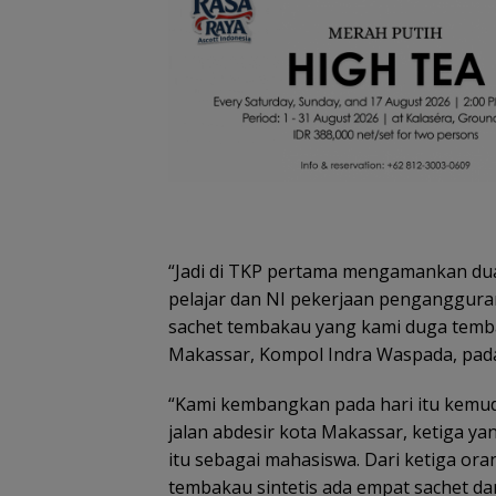
Pemprov Kepri 
Gelar Peringata
Anak Nasional 
Juli 2026, Dihadi
Ananda dan SE
KMP
“Jadi di TKP pertama mengamankan dua 
pelajar dan NI pekerjaan penganggura
sachet tembakau yang kami duga temba
Makassar, Kompol Indra Waspada, pada
Pemkab Natuna
“Kami kembangkan pada hari itu kemud
TNI AU gelar op
jalan abdesir kota Makassar, ketiga y
bibir sumbing gr
itu sebagai mahasiswa. Dari ketiga or
tembakau sintetis ada empat sachet da