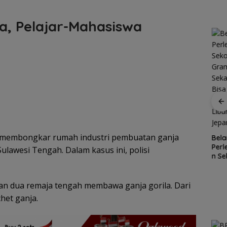
a, Pelajar-Mahasiswa
R
gan
Patroli
nek 68
dialogis
ilang
Polres Lingga
r membongkar rumah industri pembuatan ganja
Kawasan
Bela
ga
perkuat
Konservasi
Per
Sulawesi Tengah. Dalam kasus ini, polisi
Cuaca
kemitraan
Lingga
n Se
Ekstrem
dengan
Disiapkan,
Gra
Lingga
masyarakat
Lindungi Laut
Seka
Mengancam,
dan Jaga
Bis
ran dua remaja tengah membawa ganja gorila. Dari
Polisi
Ekonomi
Mobi
Ingatkan
het ganja.
Masyarakat
Libu
Nelayan
Pesisir
Jep
Utamakan
Keselamatan