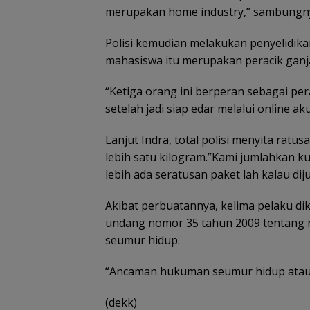
merupakan home industry,” sambungn
Polisi kemudian melakukan penyelidikan 
mahasiswa itu merupakan peracik ganja
“Ketiga orang ini berperan sebagai per
setelah jadi siap edar melalui online ak
Lanjut Indra, total polisi menyita rat
lebih satu kilogram.”Kami jumlahkan ku
lebih ada seratusan paket lah kalau diju
Akibat perbuatannya, kelima pelaku di
undang nomor 35 tahun 2009 tentang 
seumur hidup.
“Ancaman hukuman seumur hidup atau mi
(dekk)