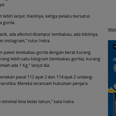
Sensasi Menginap
ya.
Berkonsep Apartemen
di Trinidad Suites
Johor, Destinasi
lebih lanjut. Hasilnya, ketiga pelaku bersatus
Liburan Keluarga
 gorila.
Strategis di Puteri
Harbour
http
acik, ada alkohol dicampur tembakau, ada bibitnya,
un instagram,” tutur Indra.
usan paket tembakau gorila dengan berat kurang
rang lebih satu kilogram (tembakau gorila), kurang
mlah ada 1 Kg,” lanjut dia.
kenakan pasal 112 ayat 2 dan 114 ayat 2 undang-
narotika. Mereka terancam hukuman penjara
nimal lima belas tahun,” kata Indra.