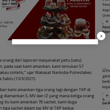
Saat Melaut
ASN Tanjungpinang
SAR Tanjungpinang
BPS 
dapat dispensasi
siaga 24 jam
Pend
antar anak hari
antisipasi cuaca buruk
Kepr
Siap
X
pertama sekolah
perairan Kepri
Ora
n Hari
23-24
ri Selvi
RUNI
orang dari laporan masyarakat yaitu (satu)
n, pada saat kami amankan, kami temukan 57
kau sintetis,” ujar Wakasat Narkoba Polrestabes
 Sabtu (13/3/2021).
 dan
ian kami amankan tiga orang lagi dengan TKP di
erasi
Pemkot Batam
Pem
ang diamankan S, MV dan IZ yang mana ketiga orang
atis
validasi data guru
gand
ang itu kami amankan 78 sachet, kami duga
petakan kebutuhan
beri
n tiga sachet dalam tas MV di TKP kedua
tenaga pendidik
kepa