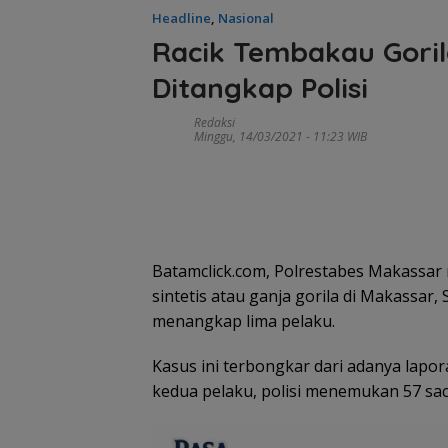
Headline
,
Nasional
Racik Tembakau Goril
Ditangkap Polisi
Redaksi
Minggu, 14/03/2021 - 11:23 WIB
Tim SA
gabun
Tim SAR
cari ne
temukan
tahun h
nenek hilang
Batamclick.com, Polrestabes Makassa
Belanja
di Ling
di hutan
Perlengkapa
sintetis atau ganja gorila di Makassar, 
Kepri
Lingga dalam
n Sekolah di
kondisi
menangkap lima pelaku.
Gramedia
selamat
Sekarang!
Bisa Menang
Kasus ini terbongkar dari adanya lapo
Mobil dan
kedua pelaku, polisi menemukan 57 sac
Liburan ke
Jepang