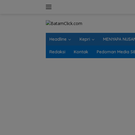
Langsung
ke
konten
Headline
Kepri
MENYAPA NUSA
Redaksi
Kontak
Pedoman Media Si