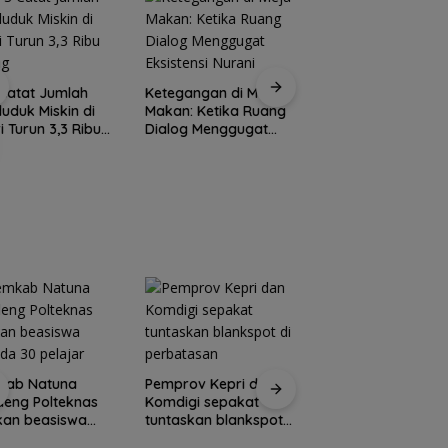
S
Rutan Tanjungpina
Catat Jumlah
Ketegangan di Meja
fasilitasi warga
uduk Miskin di
Makan: Ketika Ruang
binaan produksi
i Turun 3,3 Ribu
Dialog Menggugat
keripik pisang
ng
Eksistensi Nurani
kab Natuna
Pemprov Kepri dan
Kemensos biayai
eng Polteknas
Komdigi sepakat
perbaikan rumah
kan beasiswa
tuntaskan blankspot
warga
da 30 pelajar
di perbatasan
berpenghasilan