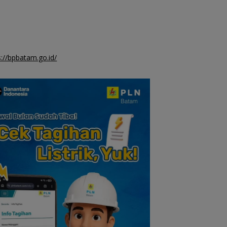
rendah di Natuna
s://bpbatam.go.id/