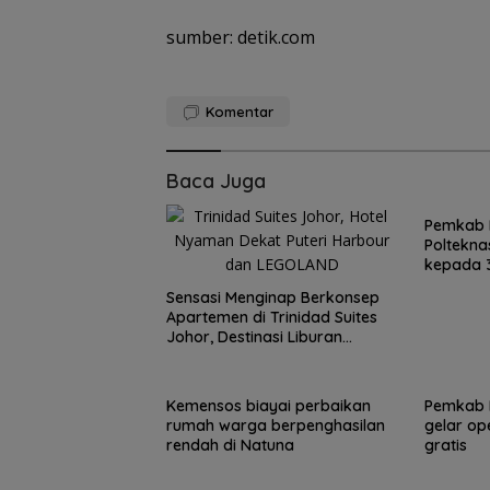
sumber: detik.com
Komentar
Baca Juga
Pemkab 
Poltekna
kepada 3
Sensasi Menginap Berkonsep
Apartemen di Trinidad Suites
Johor, Destinasi Liburan
Keluarga Strategis di Puteri
Harbour
Kemensos biayai perbaikan
Pemkab 
rumah warga berpenghasilan
gelar op
rendah di Natuna
gratis
15 Gempuran An
Spanyol ke Per