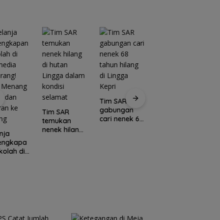
Tim SAR
gabungan
Tim SAR
cari nenek 68
temukan
tahun hilang
nenek hilang
nja
Kawasan
di Lingga
di hutan
lengkapa
Konservasi
C
Kepri
Lingga dalam
kolah di
Lingga
E
kondisi
media
Disiapkan,
L
selamat
rang!
Lindungi Laut
M
a Menang
dan Jaga
Po
l dan
Ekonomi
I
ran ke
Masyarakat
N
ang
Pesisir
U
K