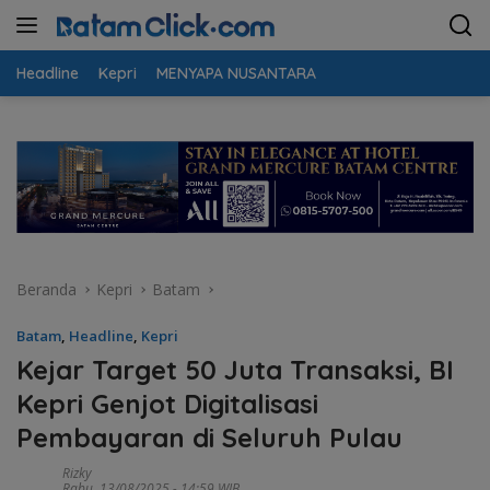
Langsung
ke
konten
Headline
Kepri
MENYAPA NUSANTARA
Beranda
Kepri
Batam
Batam
,
Headline
,
Kepri
Kejar Target 50 Juta Transaksi, BI
Kepri Genjot Digitalisasi
Pembayaran di Seluruh Pulau
Rizky
Rabu, 13/08/2025 - 14:59 WIB