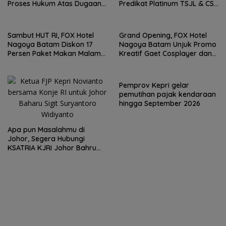
Proses Hukum Atas Dugaan
Predikat Platinum TSJL & CSR
Pelanggaran Penyaluran
Award 2026, Bukti Nyata
BBM di Batam
Komitmen Keberlanjutan
Sambut HUT RI, FOX Hotel
Grand Opening, FOX Hotel
Nagoya Batam Diskon 17
Nagoya Batam Unjuk Promo
Persen Paket Makan Malam
Kreatif Gaet Cosplayer dan
‘Throwback Night’
UMKM BI
Pemprov Kepri gelar
pemutihan pajak kendaraan
hingga September 2026
Apa pun Masalahmu di
Johor, Segera Hubungi
KSATRIA KJRI Johor Bahru
(TUNTAS)