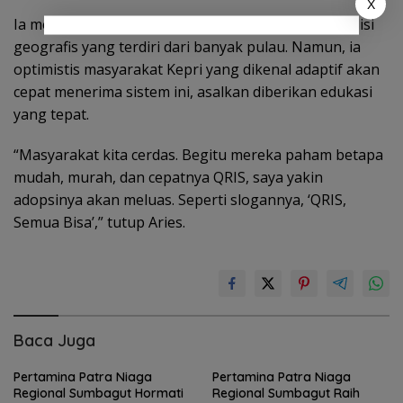
X
Ia mengakui tantangan utama di Kepri adalah kondisi
geografis yang terdiri dari banyak pulau. Namun, ia
optimistis masyarakat Kepri yang dikenal adaptif akan
cepat menerima sistem ini, asalkan diberikan edukasi
yang tepat.
“Masyarakat kita cerdas. Begitu mereka paham betapa
mudah, murah, dan cepatnya QRIS, saya yakin
adopsinya akan meluas. Seperti slogannya, ‘QRIS,
Semua Bisa’,” tutup Aries.
Baca Juga
Pertamina Patra Niaga
Pertamina Patra Niaga
Regional Sumbagut Hormati
Regional Sumbagut Raih