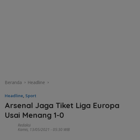
Beranda
Headline
Headline
,
Sport
Arsenal Jaga Tiket Liga Europa
Usai Menang 1-0
Redaksi
Kamis, 13/05/2021 - 05:30 WIB