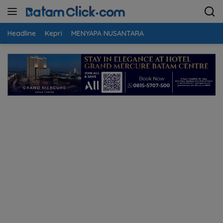
Langsung
ke
konten
Headline
Kepri
MENYAPA NUSANTARA