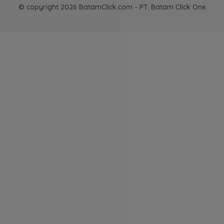
© copyright 2026 BatamClick.com - PT. Batam Click One