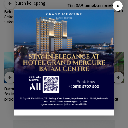
Tim SAR temukan nenek
X
hilang di hutan Lingga dalam
Belanja Perlengkapan
kondisi selamat
Sekolah di Gramedia
Sekarang! Bisa Menang Mobil
dan Liburan ke Jepang
Rutan Tanjungpinang
Pemprov Kepri tambah
fasilitasi warga binaan
penerangan jalan guna
produksi keripik pisang
percantik Pulau Penyengat