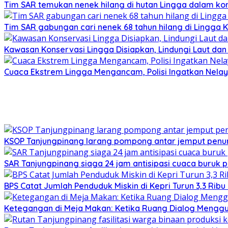
Tim SAR temukan nenek hilang di hutan Lingga dalam kon
Tim SAR gabungan cari nenek 68 tahun hilang di Lingga K
Kawasan Konservasi Lingga Disiapkan, Lindungi Laut da
Cuaca Ekstrem Lingga Mengancam, Polisi Ingatkan Nela
KSOP Tanjungpinang larang pompong antar jemput penu
SAR Tanjungpinang siaga 24 jam antisipasi cuaca buruk p
BPS Catat Jumlah Penduduk Miskin di Kepri Turun 3,3 Rib
Ketegangan di Meja Makan: Ketika Ruang Dialog Menggug