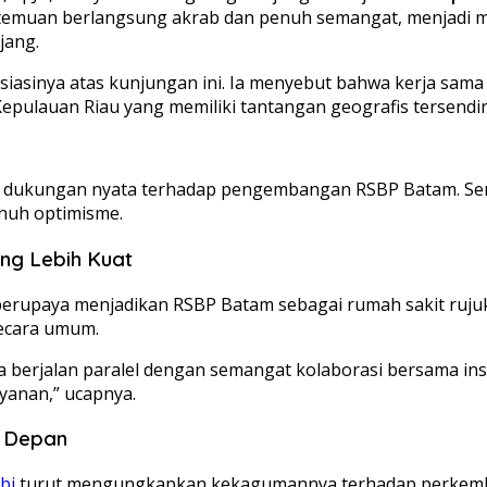
a pertemuan berlangsung akrab dan penuh semangat, menja
jang.
iasinya atas kunjungan ini. Ia menyebut bahwa kerja sam
pulauan Riau yang memiliki tantangan geografis tersendir
h dukungan nyata terhadap pengembangan RSBP Batam. Semo
enuh optimisme.
ng Lebih Kuat
berupaya menjadikan RSBP Batam sebagai rumah sakit ruju
secara umum.
sa berjalan paralel dengan semangat kolaborasi bersama in
yanan,” ucapnya.
a Depan
bi
turut mengungkapkan kekagumannya terhadap perkemba