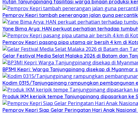
Rutan Tanjungpinang fasilitasi warga binaan produksi ker
Pemprov Kepri tambah penerangan jalan guna percantik
Yane Bima Arya: HAN perkuat perhatian terhadap tumb
Pemprov Kepri pasang pipa utama air bersih 4 km di Kot
Gelar Festival Media Selat Malaka 2026 di Batam dan Ta
BP3MI Kepri: Warga Tanjungpinang disekap di Myanmar 
Kodim 0315/Tanjungpinang rampungkan pembangunan e
Produk IKM keripik tempe Tanjungpinang dipasarkan ke 
Pemprov Kepri Siap Gelar Peringatan Hari Anak Nasional 