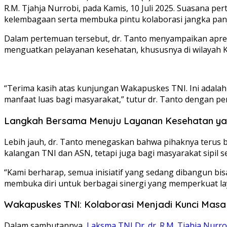
R.M. Tjahja Nurrobi, pada Kamis, 10 Juli 2025. Suasan
kelembagaan serta membuka pintu kolaborasi jangka pan
Dalam pertemuan tersebut, dr. Tanto menyampaikan apres
menguatkan pelayanan kesehatan, khususnya di wilayah Ke
“Terima kasih atas kunjungan Wakapuskes TNI. Ini adala
manfaat luas bagi masyarakat,” tutur dr. Tanto dengan p
Langkah Bersama Menuju Layanan Kesehatan ya
Lebih jauh, dr. Tanto menegaskan bahwa pihaknya terus 
kalangan TNI dan ASN, tetapi juga bagi masyarakat sipil 
“Kami berharap, semua inisiatif yang sedang dibangun bi
membuka diri untuk berbagai sinergi yang memperkuat la
Wakapuskes TNI: Kolaborasi Menjadi Kunci Mas
Dalam sambutannya,
Laksma TNI Dr. dr. R.M. Tjahja Nurro