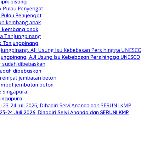
ipik pisang
 Pulau Penyengat
uh kembang anak
a Tanjungpinang
njungpinang, AJI Usung Isu Kebebasan Pers hingga UNESCO
sudah dibebaskan
mpat jembatan beton
Singapura
23-24 Juli 2026, Dihadiri Selvi Ananda dan SERUNI KMP