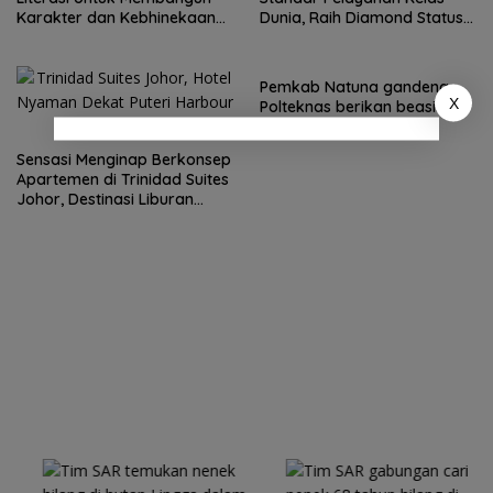
Karakter dan Kebhinekaan
Dunia, Raih Diamond Status
bagi Generasi Masa Depan
dari WSO
Pemkab Natuna gandeng
X
Polteknas berikan beasiswa
kepada 30 pelajar
Sensasi Menginap Berkonsep
Apartemen di Trinidad Suites
Johor, Destinasi Liburan
Keluarga Strategis di Puteri
Harbour