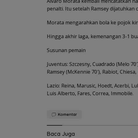
Alvaro Morata kembali mencatatkan na
penalti. Itu setelah Ramsey dijatuhkan o
Morata mengarahkan bola ke pojok kiri
Hingga akhir laga, kemenangan 3-1 bu
Susunan pemain
15 Gempuran An
Spanyol ke Per
Juventus: Szczesny, Cuadrado (Melo 70′)
Final Piala Duni
Ramsey (McKennie 70′), Rabiot, Chiesa, 
(Ronaldo Angka
Koper)
Lazio: Reina, Marusic, Hoedt, Acerbi, Luli
Luis Alberto, Fares, Correa, Immobile.
Komentar
Baca Juga