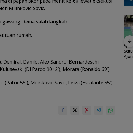
ma di papan skor pada menit ke-60 lewat eksekusi
leh Milinkovic-Savic.
 gawang. Reina salah langkah.
at tuan rumah.
Spid
Satu
tar
Brazil Vs Jepang 2-1
Konjen RI Johor
Aja
empat
Melangkah Samba ke
Dukung Family Rally
, Demiral, Danilo, Alex Sandro, Bernardeschi,
Menu
a 2026
16 Besar dan
Wisata dan
Kulusevski (Di Pardo 90+2′), Morata (Ronaldo 69′)
t
Gugurnya Bunga
International Soccer
Sakura
Batam Cup 2026
c (Patric 55′), Milinkovic-Savic, Leiva (Escalante 55′),