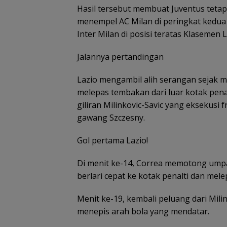
Hasil tersebut membuat Juventus tetap 
menempel AC Milan di peringkat kedua d
Inter Milan di posisi teratas Klasemen L
Jalannya pertandingan
Belanja
Tim SAR
Tim SA
Perlengkapa
temukan
gabun
n Sekolah di
nenek hilang
cari ne
Lazio mengambil alih serangan sejak 
Gramedia
di hutan
tahun h
melepas tembakan dari luar kotak pena
Sekarang!
Lingga dalam
di Ling
Bisa Menang
kondisi
Kepri
giliran Milinkovic-Savic yang eksekusi 
Mobil dan
selamat
gawang Szczesny.
Liburan ke
Jepang
Gol pertama Lazio!
Di menit ke-14, Correa memotong umpan
berlari cepat ke kotak penalti dan me
Menit ke-19, kembali peluang dari Mili
Pemprov Kepri 
menepis arah bola yang mendatar.
Gelar Peringata
Anak Nasional 