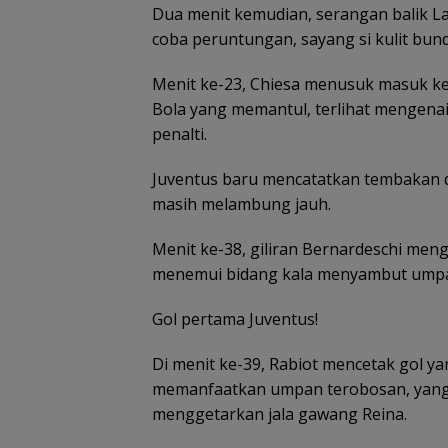
Juli 2026, Dihadi
Dua menit kemudian, serangan balik La
Ananda dan SE
coba peruntungan, sayang si kulit bun
KMP
Menit ke-23, Chiesa menusuk masuk ke 
Bola yang memantul, terlihat mengenai
penalti.
Juventus baru mencatatkan tembakan d
masih melambung jauh.
Pemkot Batam
validasi data gu
petakan kebutu
Menit ke-38, giliran Bernardeschi me
tenaga pendidi
menemui bidang kala menyambut umpan
Gol pertama Juventus!
Di menit ke-39, Rabiot mencetak gol ya
memanfaatkan umpan terobosan, yang 
menggetarkan jala gawang Reina.