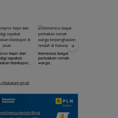
Pemkab Natuna d
TNI AU gelar opera
rov Kepri dan
Kemensos biayai
bibir sumbing grati
igi sepakat
perbaikan rumah
askan blankspot
warga
erbatasan
berpenghasilan
rendah di Natuna
s://bpbatam.go.id/