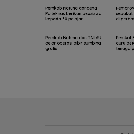
Pemkab Natuna gandeng
Pemprov
Polteknas berikan beasiswa
sepakat 
kepada 30 pelajar
di perba
Pemkab Natuna dan TNI AU
Pemkot B
gelar operasi bibir sumbing
guru pe
gratis
tenaga p