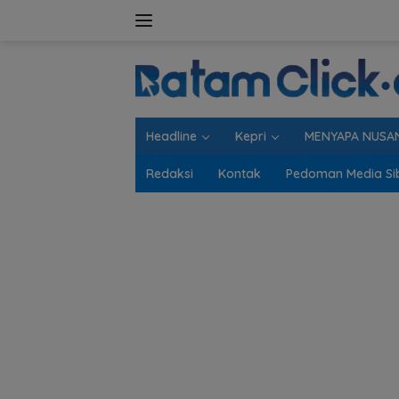
Langsung
ke
konten
Headline
Kepri
MENYAPA NUSA
Redaksi
Kontak
Pedoman Media Si