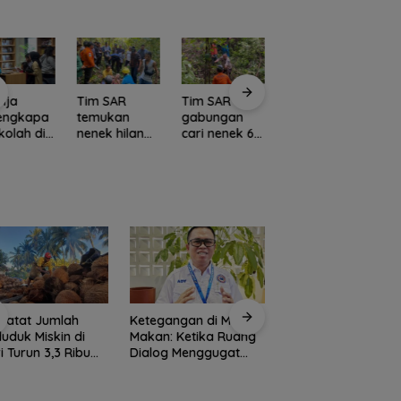
nja
Tim SAR
Tim SAR
Kawasan
C
lengkapa
temukan
gabungan
Konservasi
E
kolah di
nenek hilang
cari nenek 68
Lingga
L
media
di hutan
tahun hilang
Disiapkan,
M
rang!
Lingga dalam
di Lingga
Lindungi Laut
Po
a Menang
kondisi
Kepri
dan Jaga
I
l dan
selamat
Ekonomi
N
ran ke
Masyarakat
U
ang
Pesisir
K
S
Catat Jumlah
Ketegangan di Meja
Rutan Tanjungpina
uduk Miskin di
Makan: Ketika Ruang
fasilitasi warga
i Turun 3,3 Ribu
Dialog Menggugat
binaan produksi
ng
Eksistensi Nurani
keripik pisang