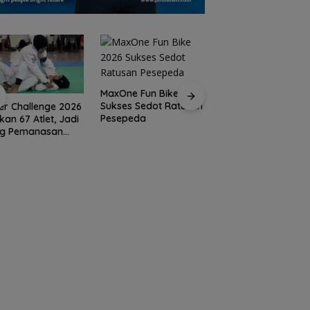
MaxOne Fun Bike 2026
Sukses Sedot Ratusan
er Challenge 2026
Jadikan Batam
Pesepeda
kan 67 Atlet, Jadi
Destinasi Sport
ng Pemanasan
Tourism, Wali Kota
ju Porprov Kepri
Amsakar Achmad
Siap Wadahi
Kejuaraan Dunia
Lainnya