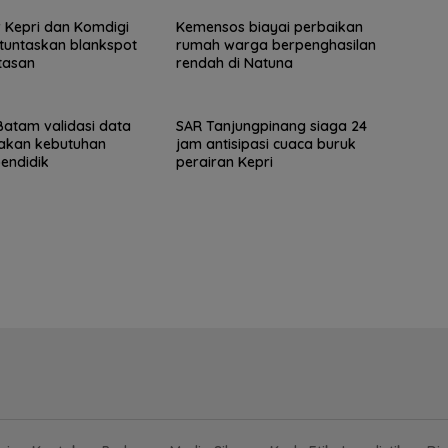
 Kepri dan Komdigi
Kemensos biayai perbaikan
tuntaskan blankspot
rumah warga berpenghasilan
tasan
rendah di Natuna
atam validasi data
SAR Tanjungpinang siaga 24
takan kebutuhan
jam antisipasi cuaca buruk
endidik
perairan Kepri