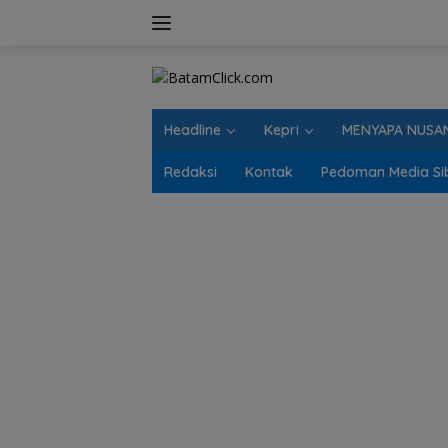
Langsung
ke
konten
Headline
Kepri
MENYAPA NUSA
Redaksi
Kontak
Pedoman Media Si