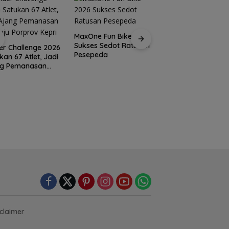
MaxOne Fun Bike 2026
Sukses Sedot Ratusan
Jadikan Batam
er Challenge 2026
Pesepeda
Destinasi Sport
kan 67 Atlet, Jadi
Tourism, Wali Kota
ng Pemanasan
Amsakar Achmad
ju Porprov Kepri
Siap Wadahi
Kejuaraan Dunia
Lainnya
claimer