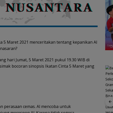
a 5 Maret 2021 menceritakan tentang kepanikan Al
enasaran?
ang hari Jumat, 5 Maret 2021 pukul 19.30 WIB di
 simak bocoran sinopsis Ikatan Cinta 5 Maret yang
R
an perasaan cemas. Al mencoba untuk
gan
Patroli
jung merespon Al. Karena tidak segera
nek 68