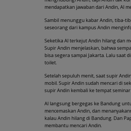
temukan
tahun h
nenek hilang
mendapatkan jawaban dari Andin, Al me
Belanja
di Ling
di hutan
Perlengkapa
Kepri
Lingga dalam
n Sekolah di
Sambil menunggu kabar Andin, tiba-tib
kondisi
Gramedia
selamat
seseorang dari kampus Andin menginfo
Sekarang!
Bisa Menang
Mobil dan
Seketika Al terkejut Andin hilang dan
Liburan ke
Supir Andin menjelaskan, bahwa sempat
Jepang
bisa segera sampai Jakarta. Lalu saat d
toilet.
Setelah sepuluh menit, saat supir Andi
mobil. Supir Andin sudah mencari di seki
supir Andin kembali ke tempat semina
Pemprov Kepri 
Al langsung bergegas ke Bandung untuk 
Gelar Peringata
Anak Nasional 
mencemaskan Andin, dan menanyakanny
Juli 2026, Dihadi
kalau Andin hilang di Bandung. Dan P
Ananda dan SE
membantu mencari Andin.
KMP