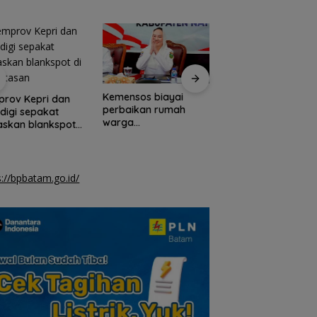
Kemensos biayai
Pemkab Natuna d
rov Kepri dan
perbaikan rumah
TNI AU gelar opera
igi sepakat
warga
bibir sumbing grati
askan blankspot
berpenghasilan
erbatasan
rendah di Natuna
s://bpbatam.go.id/