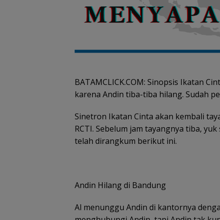
BATAMCLICK.COM: Sinopsis Ikatan Cint
karena Andin tiba-tiba hilang. Sudah p
Sinetron Ikatan Cinta akan kembali tay
RCTI. Sebelum jam tayangnya tiba, yuk
telah dirangkum berikut ini.
Andin Hilang di Bandung
Tim SA
Al menunggu Andin di kantornya deng
gabun
Tim SAR
menghubungi Andin, tapi Andin tak kun
cari ne