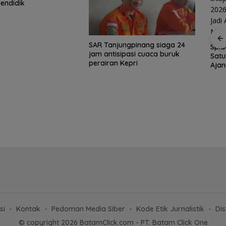
endidik
SAR Tanjungpinang siaga 24
Spid
jam antisipasi cuaca buruk
Satu
tar
Brazil Vs Jepang 2-1
Konjen RI Johor
perairan Kepri
Aja
empat
Melangkah Samba ke
Dukung Family Rally
Menu
a 2026
16 Besar dan
Wisata dan
t
Gugurnya Bunga
International Soccer
Sakura
Batam Cup 2026
si
Kontak
Pedoman Media Siber
Kode Etik Jurnalistik
Dis
© copyright 2026 BatamClick.com - PT. Batam Click One