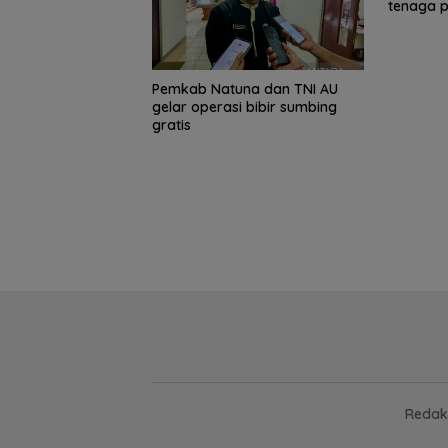
tenaga p
Pemkab Natuna dan TNI AU
gelar operasi bibir sumbing
15 Gempuran An
gratis
Spanyol ke Per
Final Piala Duni
(Ronaldo Angka
Koper)
Redak