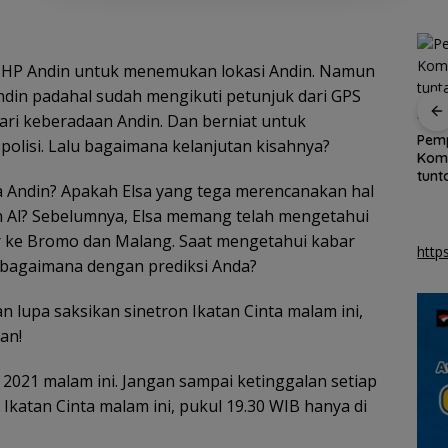
i HP Andin untuk menemukan lokasi Andin. Namun
ndin padahal sudah mengikuti petunjuk dari GPS
cari keberadaan Andin. Dan berniat untuk
SAR Tanjungpinang
Pemkab Natuna
Pemp
polisi. Lalu bagaimana kelanjutan kisahnya?
ru
siaga 24 jam
gandeng Polteknas
Komd
han
antisipasi cuaca buruk
berikan beasiswa
tunt
ya Andin? Apakah Elsa yang tega merencanakan hal
k
perairan Kepri
kepada 30 pelajar
di p
dan Al? Sebelumnya, Elsa memang telah mengetahui
ur ke Bromo dan Malang. Saat mengetahui kabar
http
, bagaimana dengan prediksi Anda?
lupa saksikan sinetron Ikatan Cinta malam ini,
lan!
 2021 malam ini. Jangan sampai ketinggalan setiap
 Ikatan Cinta malam ini, pukul 19.30 WIB hanya di