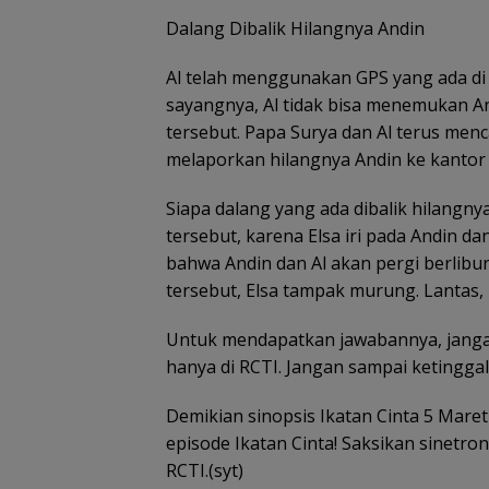
Dalang Dibalik Hilangnya Andin
Al telah menggunakan GPS yang ada d
sayangnya, Al tidak bisa menemukan A
tersebut. Papa Surya dan Al terus men
Pemkot Batam
melaporkan hilangnya Andin ke kantor 
validasi data gu
petakan kebutu
Siapa dalang yang ada dibalik hilangn
tenaga pendidi
tersebut, karena Elsa iri pada Andin 
bahwa Andin dan Al akan pergi berlib
tersebut, Elsa tampak murung. Lantas
Untuk mendapatkan jawabannya, jangan 
hanya di RCTI. Jangan sampai ketingga
Demikian sinopsis Ikatan Cinta 5 Maret
episode Ikatan Cinta! Saksikan sinetron
RCTI.(syt)