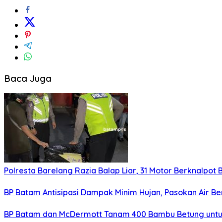
Baca Juga
Polresta Barelang Razia Balap Liar, 31 Motor Berknalpot 
BP Batam Antisipasi Dampak Minim Hujan, Pasokan Air Be
BP Batam dan McDermott Tanam 400 Bambu Betung untu