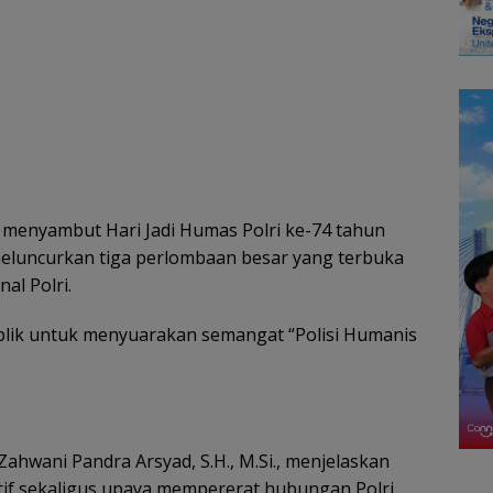
 menyambut Hari Jadi Humas Polri ke-74 tahun
 meluncurkan tiga perlombaan besar yang terbuka
al Polri.
ublik untuk menyuarakan semangat “Polisi Humanis
ahwani Pandra Arsyad, S.H., M.Si., menjelaskan
tif sekaligus upaya mempererat hubungan Polri