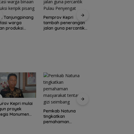
Yane Bima Arya: H
n Tanjungpinang
Pemprov Kepri
perkuat perhatian
litasi warga
tambah penerangan
terhadap tumbuh
an produksi
jalan guna percantik
kembang anak
pik pisang
Pulau Penyengat
rov Kepri mulai
Pemkab Natuna
gun proyek
bekali peserta
Pemkab Natuna
tegis Monumen
Jamnas Pramuka
tingkatkan
sa Nasional
pengetahuan geop
pemahaman
masyarakat tentang
gizi seimbang