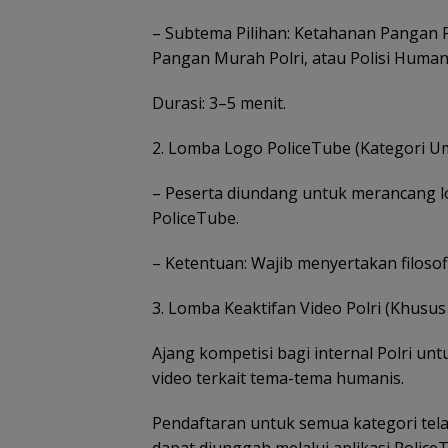
– ⁠Subtema Pilihan: Ketahanan Pangan P
Pangan Murah Polri, atau Polisi Huma
Disdagin
Tanjungpinang 
distributor past
Durasi: 3–5 menit.
stok MinyaKita
2. Lomba Logo PoliceTube (Kategori 
– Peserta diundang untuk merancang log
PoliceTube.
– ⁠Ketentuan: Wajib menyertakan filoso
3. Lomba Keaktifan Video Polri (Khusus 
Pemkab Natuna
Ajang kompetisi bagi internal Polri u
dapat bantuan
video terkait tema-tema humanis.
perbaikan 167 
dari Kementeri
Pendaftaran untuk semua kategori tela