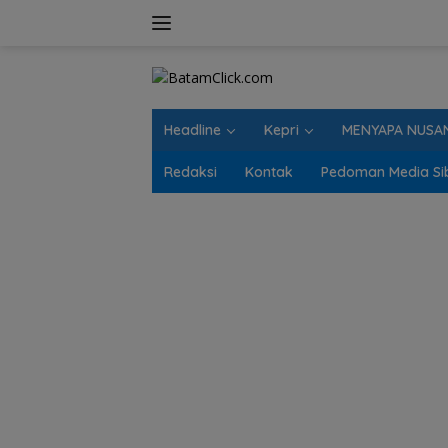
Langsung
ke
konten
Headline
Kepri
MENYAPA NUSA
Redaksi
Kontak
Pedoman Media Si