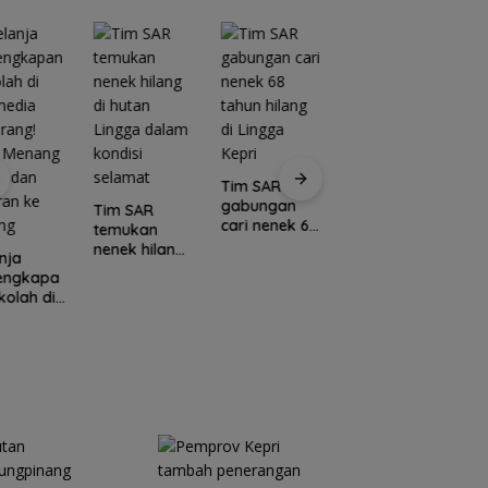
Tim SAR
gabungan
Tim SAR
cari nenek 68
temukan
tahun hilang
nenek hilang
nja
Kawasan
di Lingga
di hutan
lengkapa
Konservasi
C
Kepri
Lingga dalam
kolah di
Lingga
E
kondisi
media
Disiapkan,
L
selamat
rang!
Lindungi Laut
M
a Menang
dan Jaga
Po
l dan
Ekonomi
I
ran ke
Masyarakat
N
ang
Pesisir
U
K
S