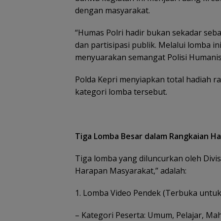
dengan masyarakat.
“Humas Polri hadir bukan sekadar seba
dan partisipasi publik. Melalui lomba i
menyuarakan semangat Polisi Humanis,
Polda Kepri menyiapkan total hadiah r
Tim SA
kategori lomba tersebut.
gabun
Tim SAR
cari ne
temukan
tahun h
nenek hilang
Belanja
di Ling
di hutan
Perlengkapa
Kepri
Lingga dalam
n Sekolah di
Tiga Lomba Besar dalam Rangkaian Har
kondisi
Gramedia
selamat
Sekarang!
Tiga lomba yang diluncurkan oleh Divi
Bisa Menang
Harapan Masyarakat,” adalah:
Mobil dan
Liburan ke
Jepang
1. Lomba Video Pendek (Terbuka unt
– Kategori Peserta: Umum, Pelajar, Ma