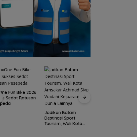
ne Fun Bike 2026
es Sedot Ratusan
15 Gempuran Anta
epeda
Spanyol ke Perem
Final Piala Dunia 2
Jadikan Batam
(Ronaldo Angkat
Destinasi Sport
Koper)
Tourism, Wali Kota
Amsakar Achmad
Siap Wadahi