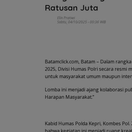
Ratusan Juta
Elin Pratiwi
Sabtu, 04/10/2025 - 00:36 WIB
Batamclick.com, Batam – Dalam rangka
2025, Divisi Humas Polri secara resmi
untuk masyarakat umum maupun intern
Lomba ini menjadi ajang kolaborasi p
Harapan Masyarakat.”
Kabid Humas Polda Kepri, Kombes Pol. Z
bahwa kegiatan ini menjadi ruang krea