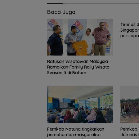
Baca Juga
Timnas 3×
Singapor
persiap
Ratusan Wisatawan Malaysia
Ramaikan Family Rally Wisata
Season 3 di Batam
Brazil Vs Jepang
Melangkah Sam
16 Besar dan
Gugurnya Bung
Pemkab Natuna tingkatkan
Pemkab N
Sakura
pemahaman masyarakat
Jamnas 