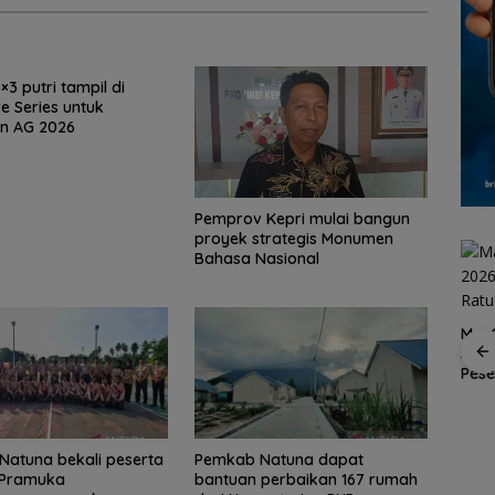
3 putri tampil di
e Series untuk
an AG 2026
Pemprov Kepri mulai bangun
proyek strategis Monumen
Bahasa Nasional
MaxO
Suks
Spider Challenge 2026
Pes
Satukan 67 Atlet, Jadi
 2-1
Piala Dunia 2026:
Ajang Pemanasan
ba ke
Dominasi Eropa Mulai
Menuju Porprov Kepri
Digoyang, Saatnya
a
Afrika Mencuri
atuna bekali peserta
Pemkab Natuna dapat
Panggung?
Pramuka
bantuan perbaikan 167 rumah