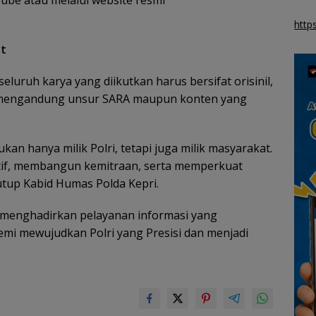
Tube atau melalui website resmi
http
at
ruh karya yang diikutkan harus bersifat orisinil,
ak mengandung unsur SARA maupun konten yang
an hanya milik Polri, tetapi juga milik masyarakat.
itif, membangun kemitraan, serta memperkuat
tutup Kabid Humas Polda Kepri.
 menghadirkan pelayanan informasi yang
emi mewujudkan Polri yang Presisi dan menjadi