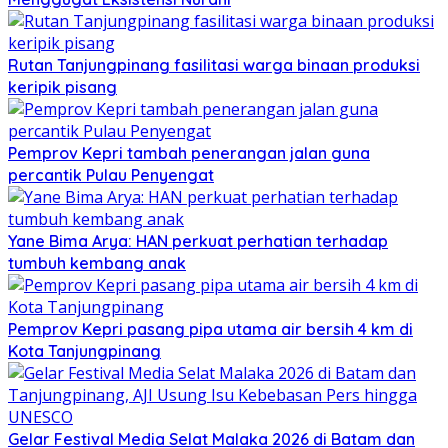
Rutan Tanjungpinang fasilitasi warga binaan produksi
keripik pisang
Pemprov Kepri tambah penerangan jalan guna
percantik Pulau Penyengat
Yane Bima Arya: HAN perkuat perhatian terhadap
tumbuh kembang anak
Pemprov Kepri pasang pipa utama air bersih 4 km di
Kota Tanjungpinang
Gelar Festival Media Selat Malaka 2026 di Batam dan