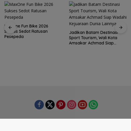
MaxOne Fun Bike 2026
Sukses Sedot Ratusan
Jadikan Batam Destinasi
Pesepeda
Sport Tourism, Wali Kota
Amsakar Achmad Siap
Wadahi Kejuaraan Dunia
Lainnya
Redaksi
Kontak
Pedoman Media Siber
Kode Etik Jurnalistik
Disclaimer