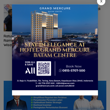
X
Timnas 3×3 putri tampil di
Singapore Series untuk
persiapan AG 2026
Ratusan Wisatawan Malaysia
Ramaikan Family Rally
Wisata Season 3 di Batam