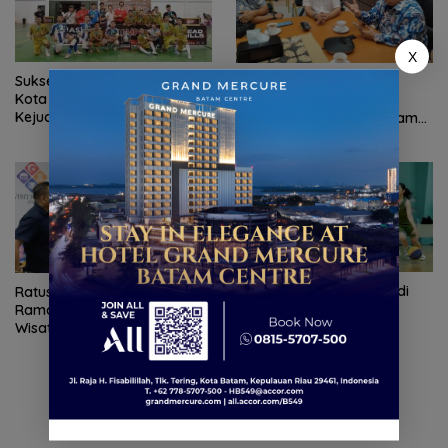
X
Sukses Gelar MSL 2026, TMP
Konjen RI Johor Dukung
Kota Batam Bersiap Bidik
Family Rally Wisata dan
Kejuaraan Futsal
International Soccer Batam
Internasional
Cup 2026
Timnas 3×3 putri tampil di
Ratusan Wisatawan Malaysia
Singapore Series untuk
Ramaikan Family Rally
persiapan AG 2026
Wisata Season 3 di Batam