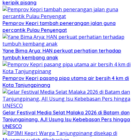
keripik pisang
Pemprov Kepri tambah penerangan jalan guna
percantik Pulau Penyengat
Yane Bima Arya: HAN perkuat perhatian terhadap
tumbuh kembang anak
Pemprov Kepri pasang pipa utama air bersih 4 km di
Kota Tanjungpinang
Gelar Festival Media Selat Malaka 2026 di Batam dan
Tanjungpinang, AJI Usung Isu Kebebasan Pers hingga
UNESCO