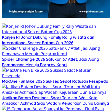
Konjen RI Johor Dukung Family Rally Wisata dan
International Soccer Batam Cup 2026
Spider Challenge 2026 Satukan 67 Atlet, Jadi Ajang
Pemanasan Menuju Porprov Kepri
MaxOne Fun Bike 2026 Sukses Sedot Ratusan Pesepeda
Jadikan Batam Destinasi Sport Tourism, Wali Kota
Amsakar Achmad Siap Wadahi Kejuaraan Dunia Lainnya