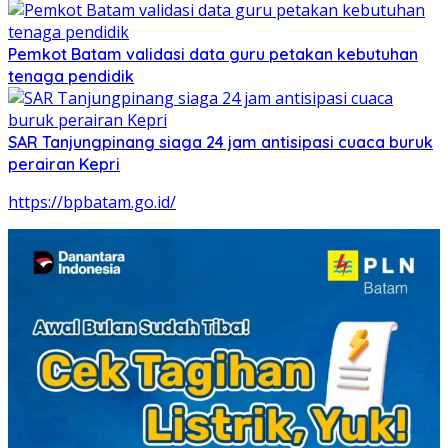
Pemkot Batam validasi data guru petakan kebutuhan
tenaga pendidik
SAR Tanjungpinang siaga 24 jam antisipasi cuaca buruk
perairan Kepri
https://bpbatam.go.id/