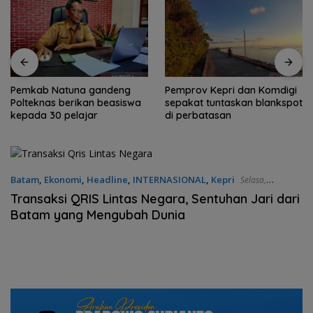
Pemkab Natuna gandeng
Pemprov Kepri dan Komdigi
Polteknas berikan beasiswa
sepakat tuntaskan blankspot
kepada 30 pelajar
di perbatasan
Batam
,
Ekonomi
,
Headline
,
INTERNASIONAL
,
Kepri
Selasa,
08/07/2025 - 20:57 WIB
Transaksi QRIS Lintas Negara, Sentuhan Jari dari
Batam yang Mengubah Dunia