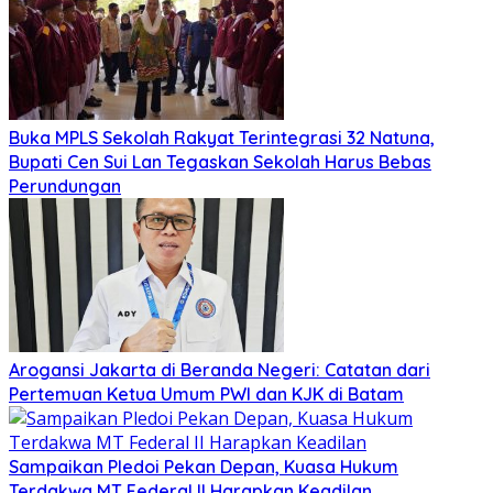
Buka MPLS Sekolah Rakyat Terintegrasi 32 Natuna,
Bupati Cen Sui Lan Tegaskan Sekolah Harus Bebas
Perundungan
Arogansi Jakarta di Beranda Negeri: Catatan dari
Pertemuan Ketua Umum PWI dan KJK di Batam
Sampaikan Pledoi Pekan Depan, Kuasa Hukum
Terdakwa MT Federal II Harapkan Keadilan