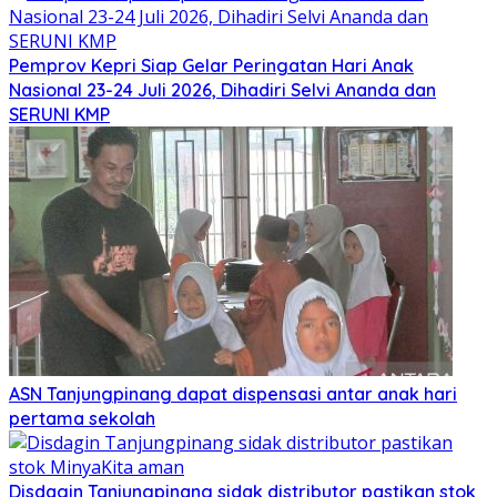
Pemprov Kepri Siap Gelar Peringatan Hari Anak
Nasional 23-24 Juli 2026, Dihadiri Selvi Ananda dan
SERUNI KMP
ASN Tanjungpinang dapat dispensasi antar anak hari
pertama sekolah
Disdagin Tanjungpinang sidak distributor pastikan stok