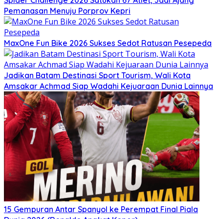
Spider Challenge 2026 Satukan 67 Atlet, Jadi Ajang
Pemanasan Menuju Porprov Kepri
MaxOne Fun Bike 2026 Sukses Sedot Ratusan Pesepeda
Jadikan Batam Destinasi Sport Tourism, Wali Kota
Amsakar Achmad Siap Wadahi Kejuaraan Dunia Lainnya
15 Gempuran Antar Spanyol ke Perempat Final Piala