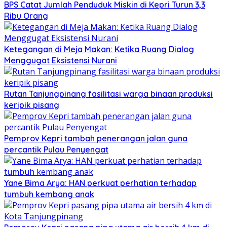
BPS Catat Jumlah Penduduk Miskin di Kepri Turun 3,3
Ribu Orang
Ketegangan di Meja Makan: Ketika Ruang Dialog
Menggugat Eksistensi Nurani
Rutan Tanjungpinang fasilitasi warga binaan produksi
keripik pisang
Pemprov Kepri tambah penerangan jalan guna
percantik Pulau Penyengat
Yane Bima Arya: HAN perkuat perhatian terhadap
tumbuh kembang anak