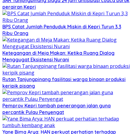
SAR Tanjungpinang siaga 24 jam antisipasi cuaca buruk
perairan Kepri
BPS Catat Jumlah Penduduk Miskin di Kepri Turun 3,3
Ribu Orang
Ketegangan di Meja Makan: Ketika Ruang Dialog
Menggugat Eksistensi Nurani
Rutan Tanjungpinang fasilitasi warga binaan produksi
keripik pisang
Pemprov Kepri tambah penerangan jalan guna
percantik Pulau Penyengat
Yane Bima Arya: HAN perkuat perhatian terhadap