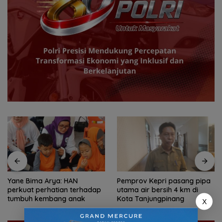
Pemprov Kepri pasang pipa
Gelar Festival Media Selat
utama air bersih 4 km di
Malaka 2026 di Batam dan
Kota Tanjungpinang
Tanjungpinang, AJI Usung Isu
X
Kebebasan Pers hingga
UNESCO