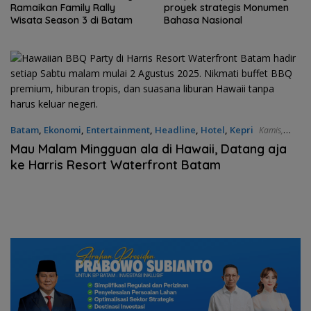
proyek strategis Monumen
pemahaman masyarakat
Bahasa Nasional
tentang gizi seimbang
Batam
,
Ekonomi
,
Entertainment
,
Headline
,
Hotel
,
Kepri
Kamis,
07/08/2025 - 07:55 WIB
Mau Malam Mingguan ala di Hawaii, Datang aja
ke Harris Resort Waterfront Batam