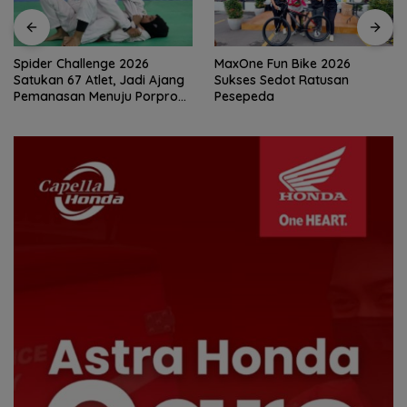
MaxOne Fun Bike 2026
Jadikan Batam Destinasi
Sukses Sedot Ratusan
Sport Tourism, Wali Kota
Pesepeda
Amsakar Achmad Siap
Wadahi Kejuaraan Dunia
Lainnya