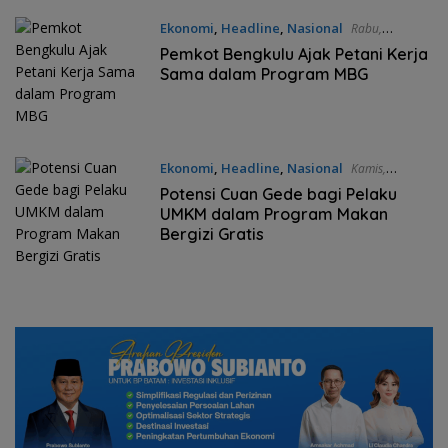
Ekonomi
,
Headline
,
Nasional
Rabu,
19/02/2025 - 14:21 WIB
Pemkot Bengkulu Ajak Petani Kerja
Sama dalam Program MBG
Ekonomi
,
Headline
,
Nasional
Kamis,
13/02/2025 - 22:20 WIB
Potensi Cuan Gede bagi Pelaku
UMKM dalam Program Makan
Bergizi Gratis