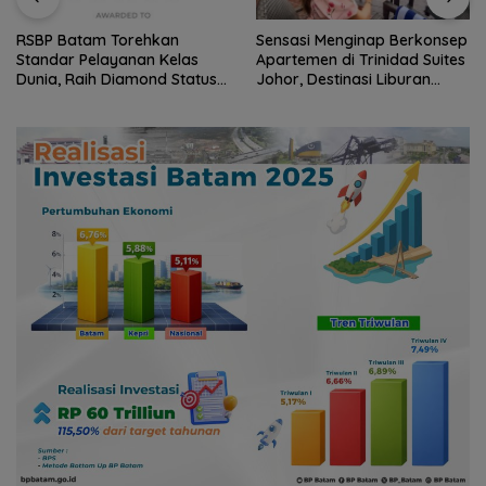
Sensasi Menginap Berkonsep
Pemkab Natuna gandeng
Apartemen di Trinidad Suites
Polteknas berikan beasiswa
Johor, Destinasi Liburan
kepada 30 pelajar
Keluarga Strategis di Puteri
Harbour