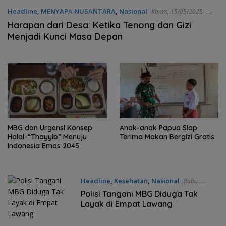
Headline
,
MENYAPA NUSANTARA
,
Nasional
Kamis, 15/05/2025 -
13:12 WIB
Harapan dari Desa: Ketika Tenong dan Gizi
Menjadi Kunci Masa Depan
MBG dan Urgensi Konsep
Anak-anak Papua Siap
Halal-“Thayyib” Menuju
Terima Makan Bergizi Gratis
Indonesia Emas 2045
Headline
,
Kesehatan
,
Nasional
Rabu,
19/02/2025 - 14:33 WIB
Polisi Tangani MBG Diduga Tak
Layak di Empat Lawang