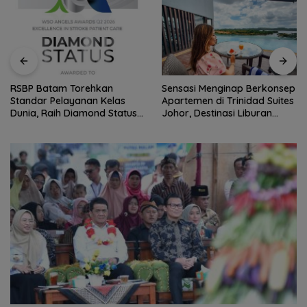
Sensasi Menginap Berkonsep
Pemkab Natuna gandeng
Apartemen di Trinidad Suites
Polteknas berikan beasiswa
Johor, Destinasi Liburan
kepada 30 pelajar
Keluarga Strategis di Puteri
Harbour