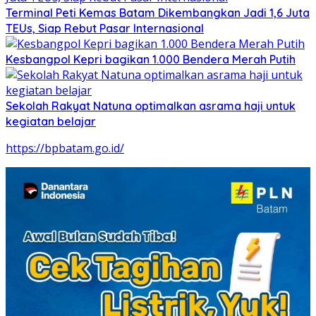
Terminal Peti Kemas Batam Dikembangkan Jadi 1,6 Juta
TEUs, Siap Rebut Pasar Internasional
Kesbangpol Kepri bagikan 1.000 Bendera Merah Putih
Sekolah Rakyat Natuna optimalkan asrama haji untuk
kegiatan belajar
https://bpbatam.go.id/