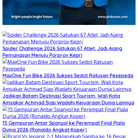
Spider Challenge 2026 Satukan 67 Atlet, Jadi Ajang
Pemanasan Menuju Porprov Kepri
MaxOne Fun Bike 2026 Sukses Sedot Ratusan Pesepeda
Jadikan Batam Destinasi Sport Tourism, Wali Kota
Amsakar Achmad Siap Wadahi Kejuaraan Dunia Lainnya
15 Gempuran Antar Spanyol ke Perempat Final Piala
Dunia 2026 (Ronaldo Angkat Koper)