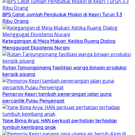
BPS Catat Jumlah Penduduk Miskin di Kepri Turun 3,3
Ribu Orang
Ketegangan di Meja Makan: Ketika Ruang Dialog
Menggugat Eksistensi Nurani
Rutan Tanjungpinang fasilitasi warga binaan produksi
keripik pisang
Pemprov Kepri tambah penerangan jalan guna
percantik Pulau Penyengat
Yane Bima Arya: HAN perkuat perhatian terhadap
tumbuh kembang anak