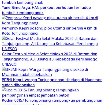
Yane Bima Arya: HAN perkuat perhatian terhadap
tumbuh kembang anak
Pemprov Kepri pasang pipa utama air bersih 4 km di
Kota Tanjungpinang
Gelar Festival Media Selat Malaka 2026 di Batam dan
Tanjungpinang, AJI Usung Isu Kebebasan Pers hingga
UNESCO
BP3MI Kepri: Warga Tanjungpinang disekap di Myanmar
sudah dibebaskan
Kodim 0315/Tanjungpinang rampungkan pembangunan