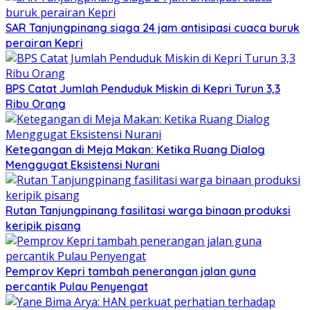
SAR Tanjungpinang siaga 24 jam antisipasi cuaca buruk
perairan Kepri
BPS Catat Jumlah Penduduk Miskin di Kepri Turun 3,3
Ribu Orang
Ketegangan di Meja Makan: Ketika Ruang Dialog
Menggugat Eksistensi Nurani
Rutan Tanjungpinang fasilitasi warga binaan produksi
keripik pisang
Pemprov Kepri tambah penerangan jalan guna
percantik Pulau Penyengat