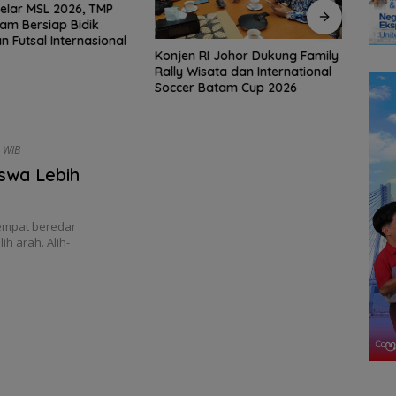
elar MSL 2026, TMP
am Bersiap Bidik
n Futsal Internasional
Konjen RI Johor Dukung Family
Ratu
Rally Wisata dan International
Ramai
Soccer Batam Cup 2026
Seas
50 WIB
swa Lebih
empat beredar
h arah. Alih-