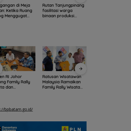
Pemprov Kepri
gangan di Meja
Rutan Tanjungpinang
tambah penerang
n: Ketika Ruang
fasilitasi warga
jalan guna percant
log Menggugat
binaan produksi
Pulau Penyengat
stensi Nurani
keripik pisang
en RI Johor
Ratusan Wisatawan
Pemprov Kepri mul
ng Family Rally
Malaysia Ramaikan
bangun proyek
ta dan
Family Rally Wisata
strategis Monumen
rnational Soccer
Season 3 di Batam
Bahasa Nasional
am Cup 2026
s://bpbatam.go.id/