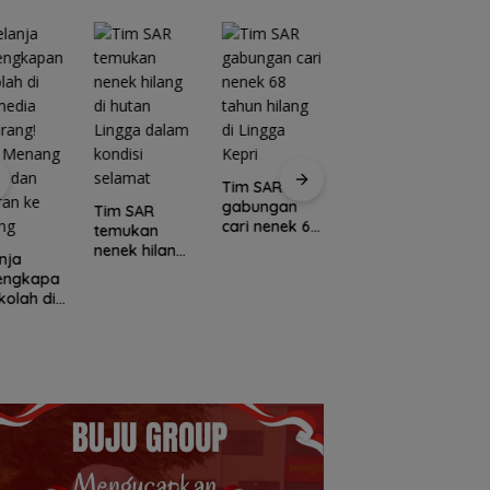
Tim SAR
gabungan
Tim SAR
cari nenek 68
temukan
tahun hilang
nenek hilang
nja
Kawasan
di Lingga
di hutan
lengkapa
Konservasi
C
Kepri
Lingga dalam
kolah di
Lingga
E
kondisi
media
Disiapkan,
L
selamat
rang!
Lindungi Laut
M
a Menang
dan Jaga
Po
l dan
Ekonomi
I
ran ke
Masyarakat
N
ang
Pesisir
U
K
S