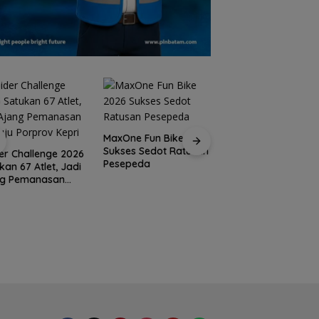
MaxOne Fun Bike 2026
Sukses Sedot Ratusan
Jadikan Batam
er Challenge 2026
Pesepeda
Destinasi Sport
kan 67 Atlet, Jadi
Tourism, Wali Kota
ng Pemanasan
Amsakar Achmad
ju Porprov Kepri
Siap Wadahi
Kejuaraan Dunia
Lainnya