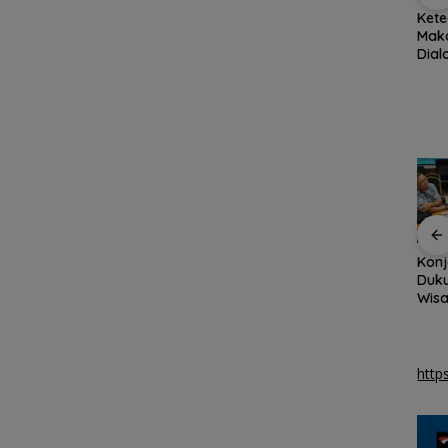
ang
Disdagin
BPS Catat Jumlah
Kete
i
Tanjungpinang sidak
Penduduk Miskin di
Maka
distributor pastikan
Kepri Turun 3,3 Ribu
Dia
h
stok MinyaKita aman
Orang
Eksi
Pemkab Natuna
Arogansi Jakarta di
Konj
bekali peserta
Beranda Negeri:
Duku
Jamnas Pramuka
Catatan dari
Wisa
tang
pengetahuan geopark
Pertemuan Ketua
Inte
Umum PWI dan KJK di
Bat
Batam
http