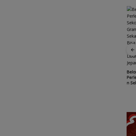
R
gan
Patroli
nek 68
dialogis
ilang
Polres Lingga
Kawasan
Bela
ga
perkuat
Konservasi
Per
Cuaca
kemitraan
Lingga
n Se
Ekstrem
dengan
Disiapkan,
Gra
Lingga
masyarakat
Lindungi Laut
Seka
Mengancam,
dan Jaga
Bis
Polisi
Ekonomi
Mobi
Ingatkan
Masyarakat
Libu
Nelayan
Pesisir
Jep
Utamakan
Keselamatan
Saat Melaut