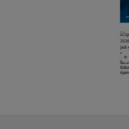
Konjen RI Johor
Spid
Dukung Family Rally
Satu
tar
Brazil Vs Jepang 2-1
Wisata dan
Aja
empat
Melangkah Samba ke
International Soccer
Menu
a 2026
16 Besar dan
Batam Cup 2026
t
Gugurnya Bunga
Sakura