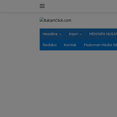
Langsung
ke
konten
Headline
Kepri
MENYAPA NUSA
Redaksi
Kontak
Pedoman Media Si