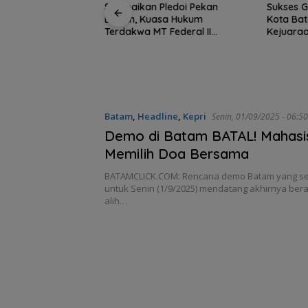
Sampaikan Pledoi Pekan
Sukses G
Depan, Kuasa Hukum
Kota Bat
Terdakwa MT Federal II
Kejuaraa
karta di Beranda
Harapkan Keadilan
tan dari
Ketua Umum PWI
Batam
Batam
,
Headline
,
Kepri
Senin, 01/09/2025 - 06:
Demo di Batam BATAL! Mahasi
Memilih Doa Bersama
BATAMCLICK.COM: Rencana demo Batam yang s
untuk Senin (1/9/2025) mendatang akhirnya berali
alih…