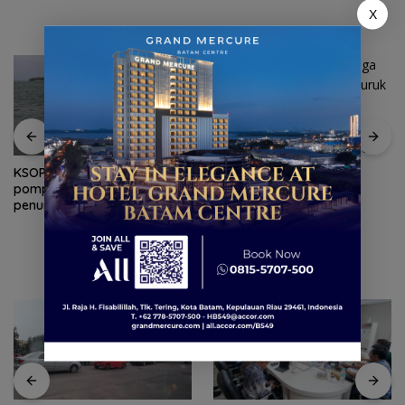
X
SAR Tanjungpinang siaga 24
jam antisipasi cuaca buruk
perairan Kepri
KSOP Tanjungpinang larang
pompong antar jemput
penumpang di ponton SBP