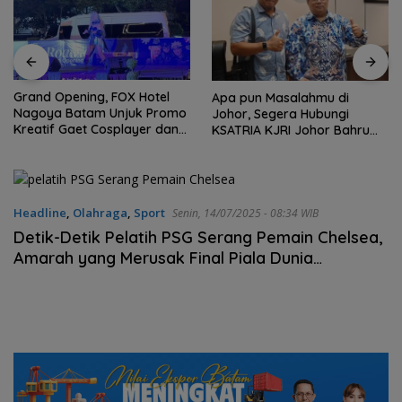
Grand Opening, FOX Hotel
Apa pun Masalahmu di
Nagoya Batam Unjuk Promo
Johor, Segera Hubungi
Kreatif Gaet Cosplayer dan
KSATRIA KJRI Johor Bahru
UMKM BI
(TUNTAS)
Headline
,
Olahraga
,
Sport
Senin, 14/07/2025 - 08:34 WIB
Detik-Detik Pelatih PSG Serang Pemain Chelsea,
Amarah yang Merusak Final Piala Dunia
Antarklub