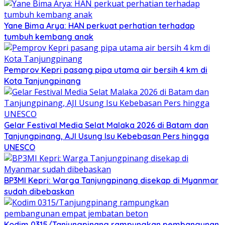
Yane Bima Arya: HAN perkuat perhatian terhadap
tumbuh kembang anak
Pemprov Kepri pasang pipa utama air bersih 4 km di
Kota Tanjungpinang
Gelar Festival Media Selat Malaka 2026 di Batam dan
Tanjungpinang, AJI Usung Isu Kebebasan Pers hingga
UNESCO
BP3MI Kepri: Warga Tanjungpinang disekap di Myanmar
sudah dibebaskan
Kodim 0315/Tanjungpinang rampungkan pembangunan