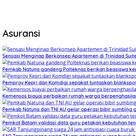
Asuransi
Sensasi Menginap Berkonsep Apartemen di Trinidad Suites
Pemkab Natuna gandeng Polteknas berikan beasiswa kep
Pemprov Kepri dan Komdigi sepakat tuntaskan blankspot
Kemensos biayai perbaikan rumah warga berpenghasilan
Pemkab Natuna dan TNI AU gelar operasi bibir sumbing g
Pemkot Batam validasi data guru petakan kebutuhan te
SAR Tanjungpinang siaga 24 jam antisipasi cuaca buruk p