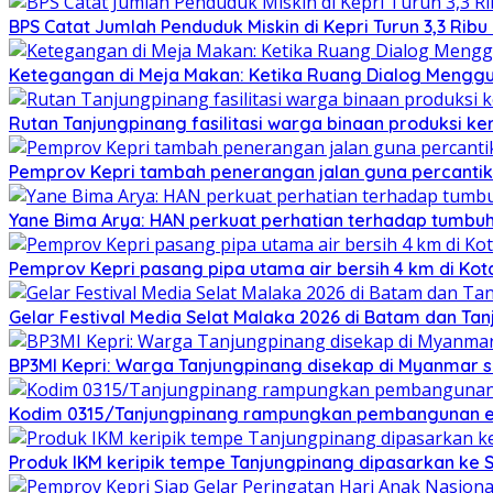
BPS Catat Jumlah Penduduk Miskin di Kepri Turun 3,3 Rib
Ketegangan di Meja Makan: Ketika Ruang Dialog Menggug
Rutan Tanjungpinang fasilitasi warga binaan produksi ker
Pemprov Kepri tambah penerangan jalan guna percantik
Yane Bima Arya: HAN perkuat perhatian terhadap tumb
Pemprov Kepri pasang pipa utama air bersih 4 km di Kot
Gelar Festival Media Selat Malaka 2026 di Batam dan Ta
BP3MI Kepri: Warga Tanjungpinang disekap di Myanmar 
Kodim 0315/Tanjungpinang rampungkan pembangunan e
Produk IKM keripik tempe Tanjungpinang dipasarkan ke 