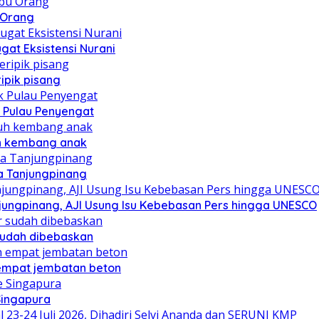
u Orang
at Eksistensi Nurani
ipik pisang
 Pulau Penyengat
uh kembang anak
a Tanjungpinang
njungpinang, AJI Usung Isu Kebebasan Pers hingga UNESCO
sudah dibebaskan
mpat jembatan beton
Singapura