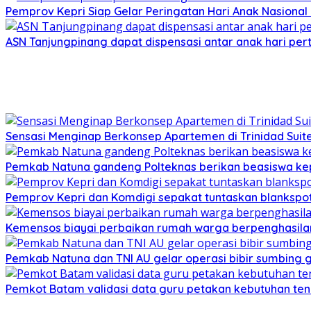
Pemprov Kepri Siap Gelar Peringatan Hari Anak Nasional 
ASN Tanjungpinang dapat dispensasi antar anak hari pe
Sensasi Menginap Berkonsep Apartemen di Trinidad Suites
Pemkab Natuna gandeng Polteknas berikan beasiswa kep
Pemprov Kepri dan Komdigi sepakat tuntaskan blankspot
Kemensos biayai perbaikan rumah warga berpenghasilan
Pemkab Natuna dan TNI AU gelar operasi bibir sumbing g
Pemkot Batam validasi data guru petakan kebutuhan te