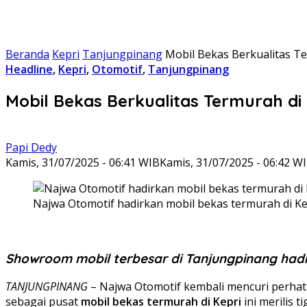
Beranda
Kepri
Tanjungpinang
Mobil Bekas Berkualitas T
Headline
,
Kepri
,
Otomotif
,
Tanjungpinang
Mobil Bekas Berkualitas Termurah di
Papi Dedy
Kamis, 31/07/2025 - 06:41 WIB
Kamis, 31/07/2025 - 06:42 W
Najwa Otomotif hadirkan mobil bekas termurah di Kepr
Showroom mobil terbesar di Tanjungpinang hadir
TANJUNGPINANG
– Najwa Otomotif kembali mencuri perhati
sebagai pusat
mobil bekas termurah di Kepri
ini merilis 