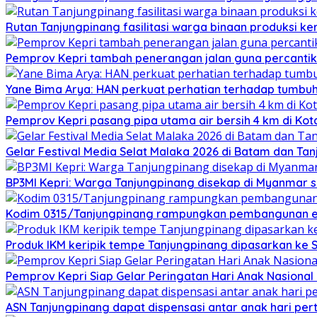
Rutan Tanjungpinang fasilitasi warga binaan produksi ker
Pemprov Kepri tambah penerangan jalan guna percantik
Yane Bima Arya: HAN perkuat perhatian terhadap tumb
Pemprov Kepri pasang pipa utama air bersih 4 km di Kot
Gelar Festival Media Selat Malaka 2026 di Batam dan Ta
BP3MI Kepri: Warga Tanjungpinang disekap di Myanmar 
Kodim 0315/Tanjungpinang rampungkan pembangunan e
Produk IKM keripik tempe Tanjungpinang dipasarkan ke 
Pemprov Kepri Siap Gelar Peringatan Hari Anak Nasional 
ASN Tanjungpinang dapat dispensasi antar anak hari pe