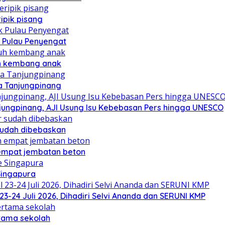
ipik pisang
 Pulau Penyengat
uh kembang anak
a Tanjungpinang
njungpinang, AJI Usung Isu Kebebasan Pers hingga UNESCO
sudah dibebaskan
mpat jembatan beton
Singapura
23-24 Juli 2026, Dihadiri Selvi Ananda dan SERUNI KMP
rtama sekolah