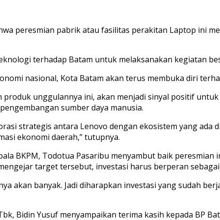
wa peresmian pabrik atau fasilitas perakitan Laptop ini
eknologi terhadap Batam untuk melaksanakan kegiatan besa
konomi nasional, Kota Batam akan terus membuka diri terh
produk unggulannya ini, akan menjadi sinyal positif untuk
gga pengembangan sumber daya manusia.
rasi strategis antara Lenovo dengan ekosistem yang ada d
masi ekonomi daerah,” tutupnya.
Kepala BKPM, Todotua Pasaribu menyambut baik peresmian ini
engejar target tersebut, investasi harus berperan sebaga
ct nya akan banyak. Jadi diharapkan investasi yang sudah ber
 Tbk, Bidin Yusuf menyampaikan terima kasih kepada BP B