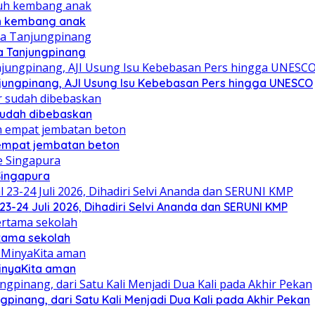
uh kembang anak
a Tanjungpinang
njungpinang, AJI Usung Isu Kebebasan Pers hingga UNESCO
sudah dibebaskan
mpat jembatan beton
Singapura
23-24 Juli 2026, Dihadiri Selvi Ananda dan SERUNI KMP
rtama sekolah
MinyaKita aman
pinang, dari Satu Kali Menjadi Dua Kali pada Akhir Pekan