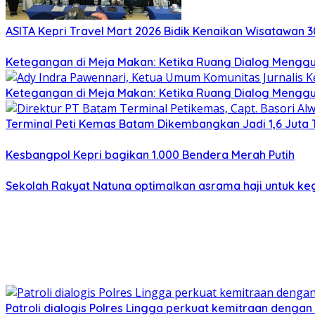
ASITA Kepri Travel Mart 2026 Bidik Kenaikan Wisatawan 3
Ketegangan di Meja Makan: Ketika Ruang Dialog Menggug
Ketegangan di Meja Makan: Ketika Ruang Dialog Menggug
Terminal Peti Kemas Batam Dikembangkan Jadi 1,6 Juta T
Kesbangpol Kepri bagikan 1.000 Bendera Merah Putih
Sekolah Rakyat Natuna optimalkan asrama haji untuk keg
Patroli dialogis Polres Lingga perkuat kemitraan denga