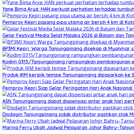
Yane Bima Arya: HAN perkuat perhatian terhadap tumb
Pemprov Kepri pasang pipa utama air bersih 4 km di Kot
Gelar Festival Media Selat Malaka 2026 di Batam dan Ta
BP3MI Kepri: Warga Tanjungpinang disekap di Myanmar 
Kodim 0315/Tanjungpinang rampungkan pembangunan e
Produk IKM keripik tempe Tanjungpinang dipasarkan ke 
Pemprov Kepri Siap Gelar Peringatan Hari Anak Nasional 
ASN Tanjungpinang dapat dispensasi antar anak hari pe
Disdagin Tanjungpinang sidak distributor pastikan stok 
Marina Ferry Ubah Jadwal Pelayaran Johor Bahru–Tanjung