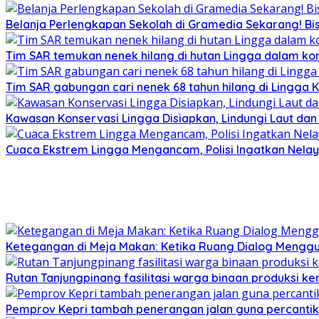
Belanja Perlengkapan Sekolah di Gramedia Sekarang! Bi
Tim SAR temukan nenek hilang di hutan Lingga dalam kon
Tim SAR gabungan cari nenek 68 tahun hilang di Lingga K
Kawasan Konservasi Lingga Disiapkan, Lindungi Laut da
Cuaca Ekstrem Lingga Mengancam, Polisi Ingatkan Nela
Ketegangan di Meja Makan: Ketika Ruang Dialog Menggug
Rutan Tanjungpinang fasilitasi warga binaan produksi ker
Pemprov Kepri tambah penerangan jalan guna percantik