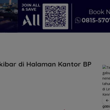
kibar di Halaman Kantor BP
Belanja
Perlengkapa
n Sekolah di
Gramedia
Sekarang!
Tim
Bisa Menang
gab
Patroli
Tim SAR
Mobil dan