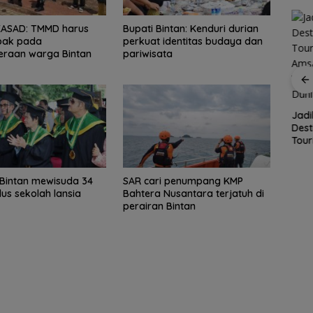
KASAD: TMMD harus
Bupati Bintan: Kenduri durian
ak pada
perkuat identitas budaya dan
eraan warga Bintan
pariwisata
MaxOne Fun Bike 2026
Sukses Sedot Ratusan
Spider Challenge 2026
Pesepeda
Satukan 67 Atlet, Jadi
Ajang Pemanasan
ally
Jad
Menuju Porprov Kepri
Dest
ccer
Tour
6
Ams
Siap
Keju
Bintan mewisuda 34
SAR cari penumpang KMP
Lain
lus sekolah lansia
Bahtera Nusantara terjatuh di
perairan Bintan