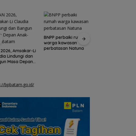
BNPP perbaiki rumah
Pemkab Natuna ta
warga kawasan
lagi tanggung iura
perbatasan Natuna
JKN warga mamp
2026, Amsakar-Li
dia Lindungi dan
gun Masa Depan
k-Anak Batam
s://bpbatam.go.id/