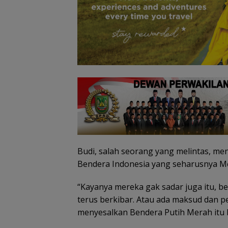
NPP perbaiki rumah
Pemkab Natuna tak
arga kawasan
lagi tanggung iuran
Polresta Barela
erbatasan Natuna
JKN warga mampu
Razia Balap Liar
Motor Berknalp
Brong Ditindak
Budi, salah seorang yang melintas, me
Bendera Indonesia yang seharusnya Mer
“Kayanya mereka gak sadar juga itu, b
terus berkibar. Atau ada maksud dan pe
menyesalkan Bendera Putih Merah itu b