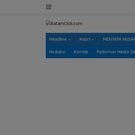
Langsung
ke
konten
Headline
Kepri
MENYAPA NUSA
Redaksi
Kontak
Pedoman Media Si