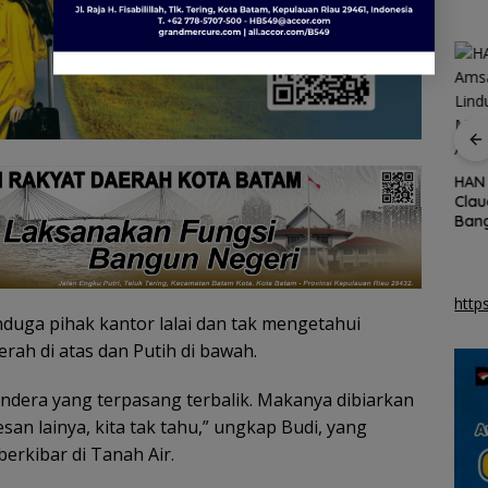
ng
BP Batam Antisipasi
BP Batam dan
, 31
Dampak Minim Hujan,
McDermott Tanam
HAN 
ot
Pasokan Air Bersih
400 Bambu Betung
Clau
Batam Dioptimalkan
untuk Jaga Sumber
Ban
Air
Ana
http
nduga pihak kantor lalai dan tak mengetahui
ah di atas dan Putih di bawah.
endera yang terpasang terbalik. Makanya dibiarkan
san lainya, kita tak tahu,” ungkap Budi, yang
erkibar di Tanah Air.