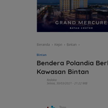
Beranda
Kepri
Bintan
Bintan
Bendera Polandia Ber
Kawasan Bintan
Redaksi
Selasa, 30/03/2021 - 21:22 WIB
pa
di
Tim SAR
ng
gabungan
Tim SAR