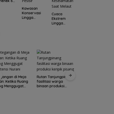
 nenek 68
dialogis
L
n hilang
Polres Lingga
J
Kawasan
ingga
perkuat
Konservasi
Cuaca
i
kemitraan
Lingga
Ekstrem
dengan
Disiapkan,
Lingga
masyarakat
Lindungi Laut
Mengancam,
dan Jaga
Polisi
Ekonomi
Ingatkan
Masyarakat
Nelayan
Pesisir
Utamakan
Keselamatan
Saat Melaut
Pemprov Kepri
gangan di Meja
Rutan Tanjungpinang
tambah penerang
n: Ketika Ruang
fasilitasi warga
jalan guna percant
log Menggugat
binaan produksi
Pulau Penyengat
stensi Nurani
keripik pisang