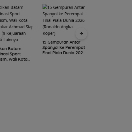
15 Gempuran Antar
Brazil Vs Jepang 2
Spanyol ke Perempat
Melangkah Samba
ikan Batam
Final Piala Dunia 2026
16 Besar dan
inasi Sport
(Ronaldo Angkat
Gugurnya Bunga
ism, Wali Kota
Koper)
Sakura
akar Achmad
 Wadahi
araan Dunia
nya