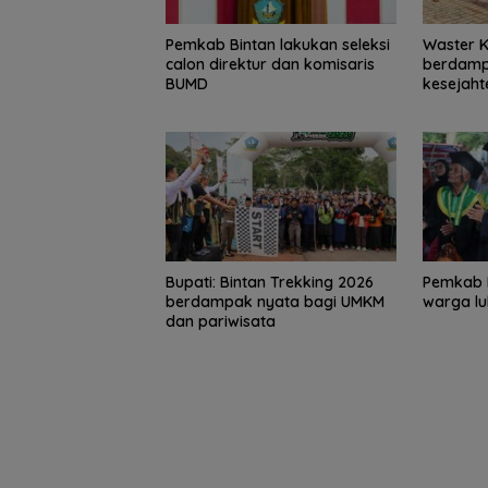
Pemkab Bintan lakukan seleksi
Waster 
calon direktur dan komisaris
berdamp
BUMD
kesejaht
5 Gempuran Antar
Brazil Vs Jepang 2-1
Konjen RI Johor
panyol ke Perempat
Melangkah Samba ke
Dukung Family R
inal Piala Dunia 2026
16 Besar dan
Wisata dan
Ronaldo Angkat
Gugurnya Bunga
International So
oper)
Sakura
Batam Cup 202
Bupati: Bintan Trekking 2026
Pemkab 
berdampak nyata bagi UMKM
warga lu
dan pariwisata