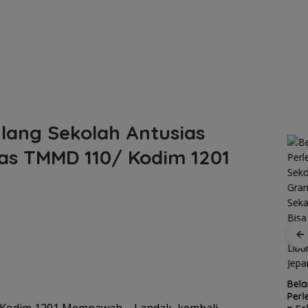
lang Sekolah Antusias
as TMMD 110/ Kodim 1201
R
gan
Patroli
nek 68
dialogis
ilang
Polres Lingga
Kawasan
Bela
ga
perkuat
Konservasi
Per
Cuaca
kemitraan