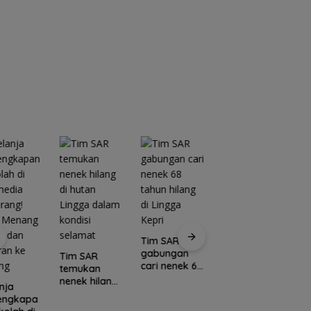
Tim SAR
gabungan
Tim SAR
cari nenek 68
temukan
tahun hilang
nenek hilang
nja
Kawasan
di Lingga
di hutan
lengkapa
Konservasi
C
Kepri
Lingga dalam