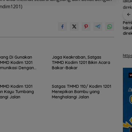
endim1201)
el
Ketegangan di Meja
Kemnaker buka
Pem
Makan: Ketika Ruang
peluang pembekalan
laku
tawan
Dialog Menggugat
kerja bagi disabilitas
dire
Eksistensi Nurani
asal Batam
kom
http
uang Di Gunakan
Jaga Keakraban, Satgas
TMMD Kodim 1201
TMMD Kodim 1201 Bikin Acara
omunikasi Dengan
Bakar-Bakar
TMMD Kodim 1201
Satgas TMMD 110/ Kodim 1201
an Kayu Tumbang
Menepikan Bambu yang
angi Jalan
Menghalangi Jalan