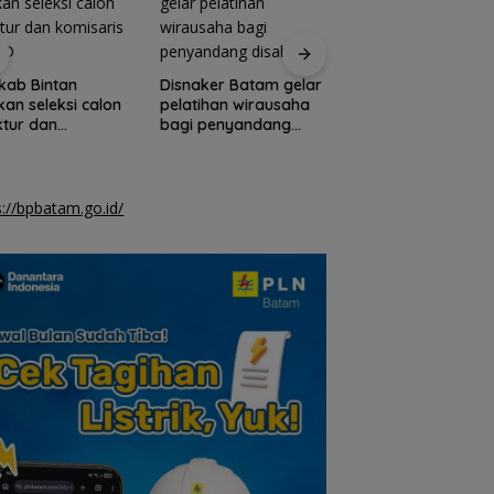
Bulog Batam jaga
kab Bintan
Disnaker Batam gelar
ketersediaan bera
kan seleksi calon
pelatihan wirausaha
premium di mitra ri
ktur dan
bagi penyandang
modern
isaris BUMD
disabilitas
s://bpbatam.go.id/