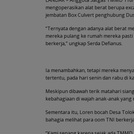
LANDAK – Anggota Satgas TMMD 110/
n Sekolah di
kondisi
Gramedia
mengoperasikan alat berat berupa ex
selamat
Sekarang!
jembatan Box Culvert penghubung Dus
Bisa Menang
Mobil dan
Liburan ke
“Ternyata dengan adanya alat berat 
Jepang
mereka pulang ke rumah mereka pasti 
berkerja,” ungkap Serda Defianus.
Ia menambahkan, tetapi mereka menya
Disdagin
Tanjungpinang 
tertentu, pada hari senin dan rabu di k
distributor past
stok MinyaKita
Meskipun dibawah terik matahari siang
kebahagiaan di wajah anak-anak yang m
Sementara itu, Loren bocah Desa Tol
bahagia melihat para oom TNI berkerja 
“Kami senang karena sejak ada TMMD i