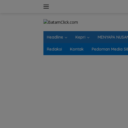
Langsung
ke
konten
Headline
Kepri
MENYAPA NUSA
Redaksi
Kontak
Pedoman Media Si