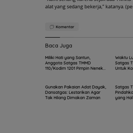
alat yang sedang bekerja,” katanya. (p
ASITA Kepri Trav
Komentar
Mart 2026 Bidik
Kenaikan Wisa
30 Persen
Baca Juga
Miliki Hati yang Santun,
Waktu L
Anggota Satgas TMMD
Satgas 
110/Kodim 1201 Pimpin Nenek
Untuk K
Senah Pulang Kerumahnya
Warga
Gunakan Pakaian Adat Dayak,
Satgas 
Dansatgas: Lestarikan Agar
Pindahk
Tak Hilang Dimakan Zaman
yang Hal