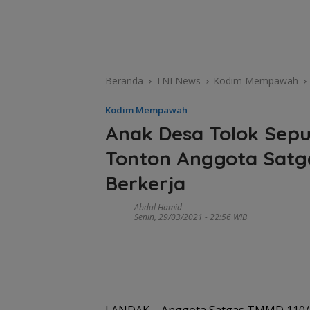
Beranda
TNI News
Kodim Mempawah
Kodim Mempawah
Anak Desa Tolok Sepu
Tonton Anggota Satg
Berkerja
Abdul Hamid
Senin, 29/03/2021 - 22:56 WIB
Tim SA
gabun
Tim SAR
cari ne
temukan
tahun h
nenek hilang
Belanja
di Ling
di hutan
Perlengkapa
Kepri
Lingga dalam