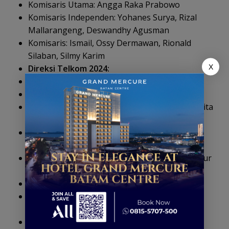
Komisaris Utama: Angga Raka Prabowo
Komisaris Independen: Yohanes Surya, Rizal
Mallarangeng, Deswandhy Agusman
Komisaris: Ismail, Ossy Dermawan, Rionald
Silaban, Silmy Karim
X
Direksi Telkom 2024:
Direktur Utama: Dian Siswarini
Wakil Direktur Utama: Muhammad Awaluddin
Direktur Enterprise & Business Service: Veranita
Yosephine
Direktur Human Capital Management: Henry
Christiadi
Direktur Keuangan & Manajemen Risiko: Arthur
Angelo Syailendra
Direktur Network: Nanang Hendarno
Direktur Strategic Business Development &
Portfolio: Seno Soemadji
Direktur Wholesale & International Service: