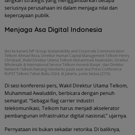
langkah strategis yang menggambarkan betapa
seriusnya perusahaan ini dalam menjaga nilai dan
kepercayaan publik.
Menjaga Asa Digital Indonesia
(kiri ke kanan) SVP Group Sustainability and Corporate Communication
Telkom Ahmad Reza, Direktur Human Capital Management Telkom Henry
Christiadi, Wakil Direktur Utama Telkom Muhammad Awaluddin, Direktur
Wholesale & International Service Telkom Honesti Basyir, dan Direktur
Network Telkom Nanang Hendarno pada saat sesi Press Conference
RUPST Telkom Tahun Buku 2024, di Jakarta, pada Selasa (27/5).
Di sesi konferensi pers, Wakil Direktur Utama Telkom,
Muhammad Awaluddin, berbicara dengan penuh
semangat. “Sebagai flag carrier industri
telekomunikasi, Telkom harus menjadi akselerator
pembangunan infrastruktur digital nasional,” ujarnya.
Pernyataan ini bukan sekadar retorika. Di baliknya,