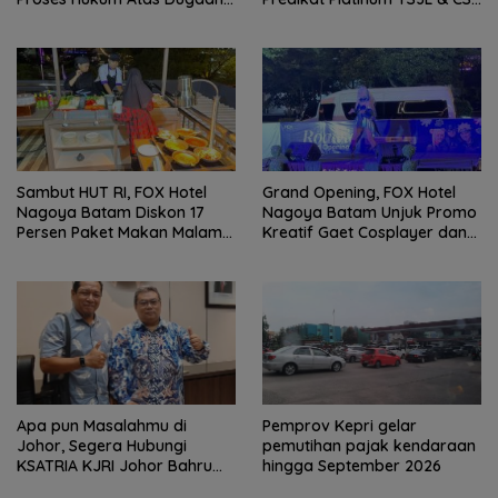
Pelanggaran Penyaluran
Award 2026, Bukti Nyata
BBM di Batam
Komitmen Keberlanjutan
Sambut HUT RI, FOX Hotel
Grand Opening, FOX Hotel
Nagoya Batam Diskon 17
Nagoya Batam Unjuk Promo
Persen Paket Makan Malam
Kreatif Gaet Cosplayer dan
‘Throwback Night’
UMKM BI
Apa pun Masalahmu di
Pemprov Kepri gelar
Johor, Segera Hubungi
pemutihan pajak kendaraan
KSATRIA KJRI Johor Bahru
hingga September 2026
(TUNTAS)