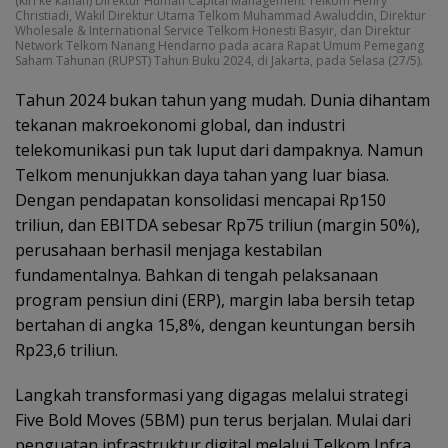
(kiri ke kanan) Direktur Human Capital Management Telkom Henry
Christiadi, Wakil Direktur Utama Telkom Muhammad Awaluddin, Direktur
Wholesale & International Service Telkom Honesti Basyir, dan Direktur
Network Telkom Nanang Hendarno pada acara Rapat Umum Pemegang
Saham Tahunan (RUPST) Tahun Buku 2024, di Jakarta, pada Selasa (27/5).
Tahun 2024 bukan tahun yang mudah. Dunia dihantam
tekanan makroekonomi global, dan industri
telekomunikasi pun tak luput dari dampaknya. Namun
Telkom menunjukkan daya tahan yang luar biasa.
Dengan pendapatan konsolidasi mencapai Rp150
triliun, dan EBITDA sebesar Rp75 triliun (margin 50%),
perusahaan berhasil menjaga kestabilan
fundamentalnya. Bahkan di tengah pelaksanaan
program pensiun dini (ERP), margin laba bersih tetap
bertahan di angka 15,8%, dengan keuntungan bersih
Rp23,6 triliun.
Langkah transformasi yang digagas melalui strategi
Five Bold Moves (5BM) pun terus berjalan. Mulai dari
penguatan infrastruktur digital melalui Telkom Infra,