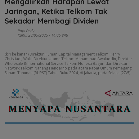
Mengalirkan Harapan Lewat
Jaringan, Ketika Telkom Tak
Sekadar Membagi Dividen
Papi Dedy
Rabu, 28/05/2025 - 14:05 WIB
(kiri ke kanan) Direktur Human Capital Management Telkom Henry
Christiadi, Wakil Direktur Utama Telkom Muhammad Awaluddin, Direktur
Wholesale & International Service Telkom Honesti Basyir, dan Direktur
Network Telkom Nanang Hendarno pada acara Rapat Umum Pemegang
Saham Tahunan (RUPST) Tahun Buku 2024, di Jakarta, pada Selasa (27/5).